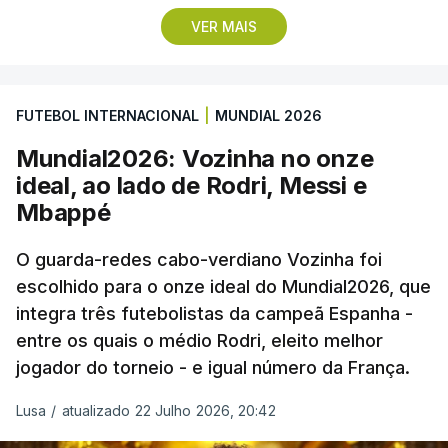
Lopes Cabral conquistou o prémio graças ao
VER MAIS
remate de pé direito que colocou a bola no ângulo
da baliza de Emiliano Martínez, aos 12 minutos do
prolongamento, no duelo frente à Argentina (2-3).
FUTEBOL INTERNACIONAL
|
MUNDIAL 2026
“Foi simplesmente surreal”, disse à FIFA o jogador
Mundial2026: Vozinha no onze
dos turcos do Trabzonspor, recordando o momento
ideal, ao lado de Rodri, Messi e
que fez Cabo Verde sonhar alto na sua primeira
Mbappé
participação numa fase final de um Mundial.
O guarda-redes cabo-verdiano Vozinha foi
escolhido para o onze ideal do Mundial2026, que
O ex-lateral do Benfica considerou que o galardão
integra três futebolistas da campeã Espanha -
“é um enorme orgulho e um reconhecimento que
entre os quais o médio Rodri, eleito melhor
qualquer jogador gostaria de ter”.
jogador do torneio - e igual número da França.
“Fico muito feliz pelo carinho de todas as pessoas
Lusa
/
atualizado 22 Julho 2026, 20:42
que elegeram o meu golo como o melhor da