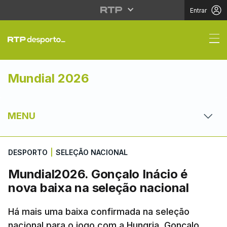
Entrar
Mundial2026. Gonçalo 
Mundial 2026
MENU
DESPORTO
|
SELEÇÃO NACIONAL
Mundial2026. Gonçalo Inácio é
nova baixa na seleção nacional
Há mais uma baixa confirmada na seleção
nacional para o jogo com a Hungria. Gonçalo