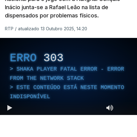
Inácio junta-se a Rafael Leão na lista de
dispensados por problemas físicos.
RTP
/
atualizado 13 Outubro 2025, 14:20
ERRO
303
SHAKA PLAYER FATAL ERROR - ERROR
FROM THE NETWORK STACK
ESTE CONTEÚDO ESTÁ NESTE MOMENTO
INDISPONÍVEL