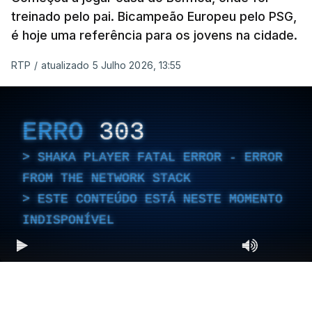
treinado pelo pai. Bicampeão Europeu pelo PSG,
é hoje uma referência para os jovens na cidade.
RTP
/
atualizado 5 Julho 2026, 13:55
ERRO
303
SHAKA PLAYER FATAL ERROR - ERROR
FROM THE NETWORK STACK
ESTE CONTEÚDO ESTÁ NESTE MOMENTO
INDISPONÍVEL