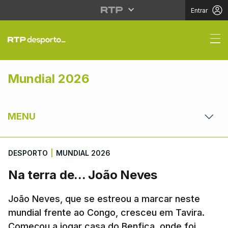
Entrar
Na terra de... João Ne
Mundial 2026
MENU
DESPORTO
|
MUNDIAL 2026
Na terra de... João Neves
João Neves, que se estreou a marcar neste
mundial frente ao Congo, cresceu em Tavira.
Começou a jogar casa do Benfica, onde foi