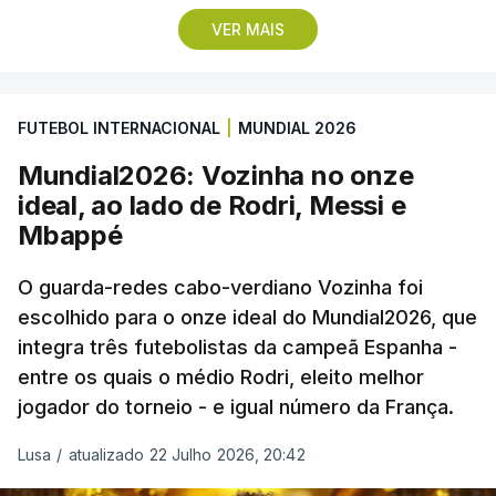
Lopes Cabral conquistou o prémio graças ao
VER MAIS
remate de pé direito que colocou a bola no ângulo
da baliza de Emiliano Martínez, aos 12 minutos do
prolongamento, no duelo frente à Argentina (2-3).
FUTEBOL INTERNACIONAL
|
MUNDIAL 2026
“Foi simplesmente surreal”, disse à FIFA o jogador
Mundial2026: Vozinha no onze
dos turcos do Trabzonspor, recordando o momento
ideal, ao lado de Rodri, Messi e
que fez Cabo Verde sonhar alto na sua primeira
Mbappé
participação numa fase final de um Mundial.
O guarda-redes cabo-verdiano Vozinha foi
escolhido para o onze ideal do Mundial2026, que
O ex-lateral do Benfica considerou que o galardão
integra três futebolistas da campeã Espanha -
“é um enorme orgulho e um reconhecimento que
entre os quais o médio Rodri, eleito melhor
qualquer jogador gostaria de ter”.
jogador do torneio - e igual número da França.
“Fico muito feliz pelo carinho de todas as pessoas
Lusa
/
atualizado 22 Julho 2026, 20:42
que elegeram o meu golo como o melhor da