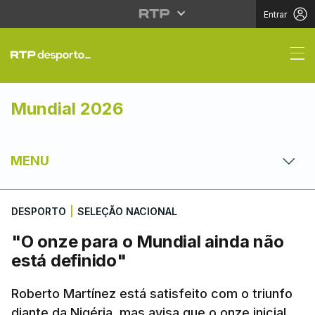
Entrar
"O onze para o Mundial
Mundial 2026
MENU
DESPORTO
|
SELEÇÃO NACIONAL
"O onze para o Mundial ainda não
está definido"
Roberto Martínez está satisfeito com o triunfo
diante da Nigéria, mas avisa que o onze inicial