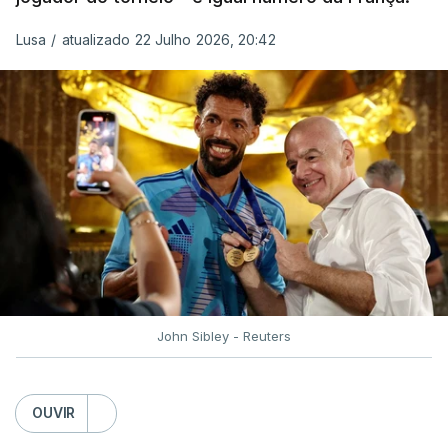
“Fico muito feliz pelo carinho de todas as pessoas
Lusa
/
atualizado 22 Julho 2026, 20:42
que elegeram o meu golo como o melhor da
competição”, afirmou o futebolista, de 23 anos.
À FIFA, o internacional cabo-verdiano, que nasceu
em Roterdão (Países Baixos), garantiu que o lance
não foi obra do acaso.
“Foi a segunda vez que marquei um golo daqueles.
(…) Não foi algo completamente novo para mim.
Mas marcar um golo daquela qualidade num palco
como um Campeonato do Mundo é especial. É um
John Sibley - Reuters
momento que fica para sempre na carreira”,
realçou.
OUVIR
O prémio de Lopes Cabral chega após a campanha