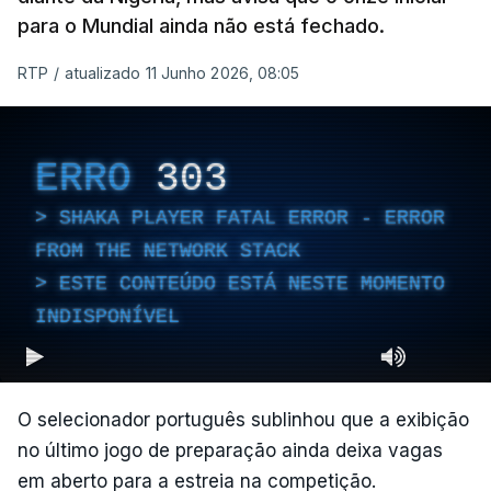
para o Mundial ainda não está fechado.
RTP
/
atualizado 11 Junho 2026, 08:05
ERRO
303
SHAKA PLAYER FATAL ERROR - ERROR
FROM THE NETWORK STACK
ESTE CONTEÚDO ESTÁ NESTE MOMENTO
INDISPONÍVEL
O selecionador português sublinhou que a exibição
no último jogo de preparação ainda deixa vagas
em aberto para a estreia na competição.