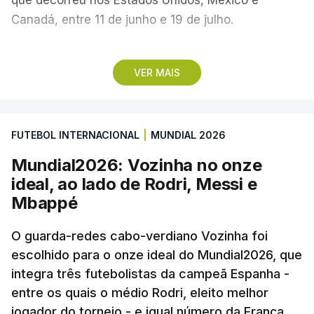
Canadá, entre 11 de junho e 19 de julho.
Lopes Cabral conquistou o prémio graças ao
VER MAIS
remate de pé direito que colocou a bola no ângulo
da baliza de Emiliano Martínez, aos 12 minutos do
prolongamento, no duelo frente à Argentina (2-3).
FUTEBOL INTERNACIONAL
|
MUNDIAL 2026
“Foi simplesmente surreal”, disse à FIFA o jogador
Mundial2026: Vozinha no onze
dos turcos do Trabzonspor, recordando o momento
ideal, ao lado de Rodri, Messi e
que fez Cabo Verde sonhar alto na sua primeira
Mbappé
participação numa fase final de um Mundial.
O guarda-redes cabo-verdiano Vozinha foi
escolhido para o onze ideal do Mundial2026, que
O ex-lateral do Benfica considerou que o galardão
integra três futebolistas da campeã Espanha -
“é um enorme orgulho e um reconhecimento que
entre os quais o médio Rodri, eleito melhor
qualquer jogador gostaria de ter”.
jogador do torneio - e igual número da França.