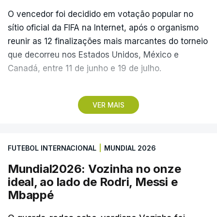
O vencedor foi decidido em votação popular no
sítio oficial da FIFA na Internet, após o organismo
reunir as 12 finalizações mais marcantes do torneio
que decorreu nos Estados Unidos, México e
Canadá, entre 11 de junho e 19 de julho.
Lopes Cabral conquistou o prémio graças ao
VER MAIS
remate de pé direito que colocou a bola no ângulo
da baliza de Emiliano Martínez, aos 12 minutos do
prolongamento, no duelo frente à Argentina (2-3).
FUTEBOL INTERNACIONAL
|
MUNDIAL 2026
“Foi simplesmente surreal”, disse à FIFA o jogador
Mundial2026: Vozinha no onze
dos turcos do Trabzonspor, recordando o momento
ideal, ao lado de Rodri, Messi e
que fez Cabo Verde sonhar alto na sua primeira
Mbappé
participação numa fase final de um Mundial.