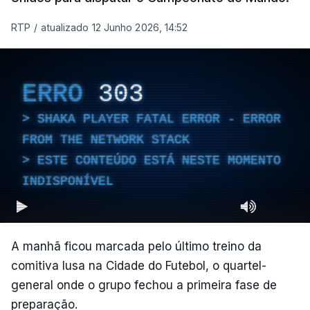
RTP
/
atualizado 12 Junho 2026, 14:52
ERRO
303
SHAKA PLAYER FATAL ERROR - ERROR
FROM THE NETWORK STACK
ESTE CONTEÚDO ESTÁ NESTE MOMENTO
INDISPONÍVEL
A manhã ficou marcada pelo último treino da
comitiva lusa na Cidade do Futebol, o quartel-
general onde o grupo fechou a primeira fase de
preparação.