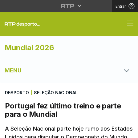
Entrar
Portugal fez último tre
Mundial 2026
MENU
DESPORTO
|
SELEÇÃO NACIONAL
Portugal fez último treino e parte
para o Mundial
A Seleção Nacional parte hoje rumo aos Estados
Unidos para disputar o Campeonato do Mundo.