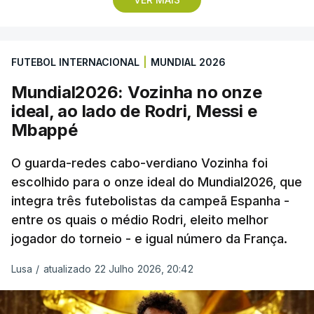
remate de pé direito que colocou a bola no ângulo
da baliza de Emiliano Martínez, aos 12 minutos do
prolongamento, no duelo frente à Argentina (2-3).
FUTEBOL INTERNACIONAL
|
MUNDIAL 2026
“Foi simplesmente surreal”, disse à FIFA o jogador
Mundial2026: Vozinha no onze
dos turcos do Trabzonspor, recordando o momento
ideal, ao lado de Rodri, Messi e
que fez Cabo Verde sonhar alto na sua primeira
Mbappé
participação numa fase final de um Mundial.
O guarda-redes cabo-verdiano Vozinha foi
escolhido para o onze ideal do Mundial2026, que
O ex-lateral do Benfica considerou que o galardão
integra três futebolistas da campeã Espanha -
“é um enorme orgulho e um reconhecimento que
entre os quais o médio Rodri, eleito melhor
qualquer jogador gostaria de ter”.
jogador do torneio - e igual número da França.
“Fico muito feliz pelo carinho de todas as pessoas
Lusa
/
atualizado 22 Julho 2026, 20:42
que elegeram o meu golo como o melhor da
competição”, afirmou o futebolista, de 23 anos.