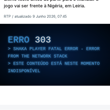
jogo vai ser frente à Nigéria, em Leiria.
RTP
/
atualizado 9 Junho 2026, 07:45
ERRO
303
SHAKA PLAYER FATAL ERROR - ERROR
FROM THE NETWORK STACK
ESTE CONTEÚDO ESTÁ NESTE MOMENTO
INDISPONÍVEL