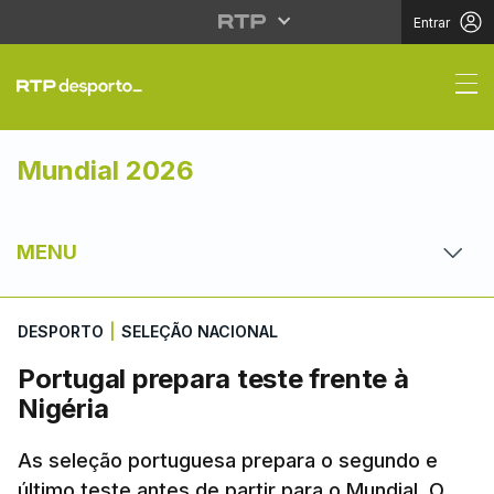
Entrar
Portugal prepara teste 
Mundial 2026
MENU
DESPORTO
|
SELEÇÃO NACIONAL
Portugal prepara teste frente à
Nigéria
As seleção portuguesa prepara o segundo e
último teste antes de partir para o Mundial. O