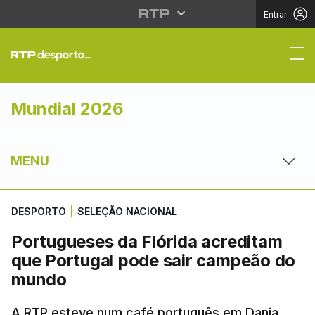
Entrar
Portugueses da Flórid
Mundial 2026
MENU
DESPORTO
|
SELEÇÃO NACIONAL
Portugueses da Flórida acreditam
que Portugal pode sair campeão do
mundo
A RTP esteve num café português em Dania