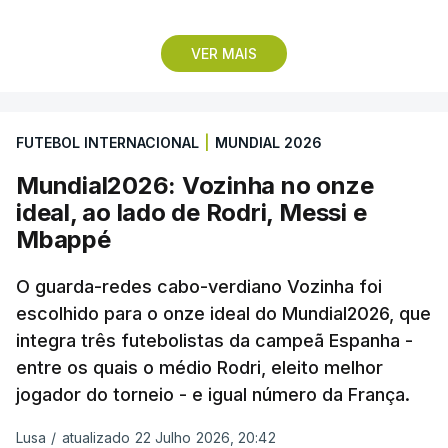
Lopes Cabral conquistou o prémio graças ao
VER MAIS
remate de pé direito que colocou a bola no ângulo
da baliza de Emiliano Martínez, aos 12 minutos do
prolongamento, no duelo frente à Argentina (2-3).
FUTEBOL INTERNACIONAL
|
MUNDIAL 2026
“Foi simplesmente surreal”, disse à FIFA o jogador
Mundial2026: Vozinha no onze
dos turcos do Trabzonspor, recordando o momento
ideal, ao lado de Rodri, Messi e
que fez Cabo Verde sonhar alto na sua primeira
Mbappé
participação numa fase final de um Mundial.
O guarda-redes cabo-verdiano Vozinha foi
escolhido para o onze ideal do Mundial2026, que
O ex-lateral do Benfica considerou que o galardão
integra três futebolistas da campeã Espanha -
“é um enorme orgulho e um reconhecimento que
entre os quais o médio Rodri, eleito melhor
qualquer jogador gostaria de ter”.
jogador do torneio - e igual número da França.
“Fico muito feliz pelo carinho de todas as pessoas
Lusa
/
atualizado 22 Julho 2026, 20:42