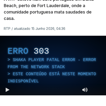
Beach, perto de Fort Lauderdale, onde a
comunidade portuguesa mata saudades de
casa.
RTP
/
atualizado 15 Junho 2026, 04:36
ERRO
303
SHAKA PLAYER FATAL ERROR - ERROR
FROM THE NETWORK STACK
ESTE CONTEÚDO ESTÁ NESTE MOMENTO
INDISPONÍVEL