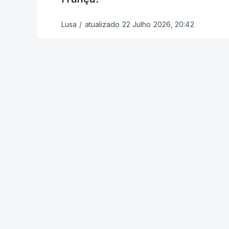
“Foi a segunda vez que marquei um golo
Lusa
/
atualizado 22 Julho 2026, 20:42
novo para mim. Mas marcar um golo da
Campeonato do Mundo é especial. É um 
realçou.
O prémio de Lopes Cabral chega após a
Mundial2026, concluindo a fase de gru
campeãs mundiais, Espanha e Uruguai, a
classificação da Argentina.
“O mais gratificante é perceber que, de
a conhecer o nosso país. Sinto que fico
nosso povo e nossos jogadores. Esse re
sublinhou.