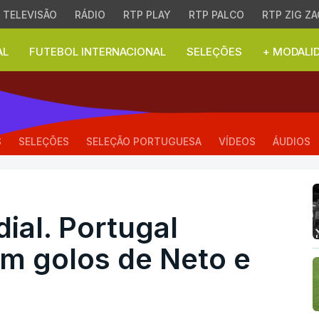
TELEVISÃO
RÁDIO
RTP PLAY
RTP PALCO
RTP ZIG ZA
AL
FUTEBOL INTERNACIONAL
SELEÇÕES
+ MODALI
l. Portugal vence Nigé
S
SELEÇÕES
SELEÇÃO PORTUGUESA
VÍDEOS
ÁUDIOS
ial. Portugal
om golos de Neto e