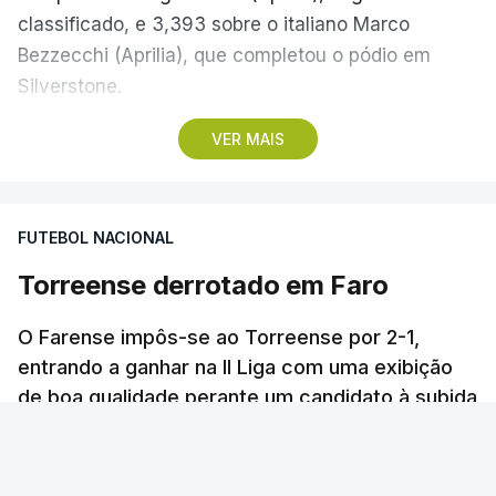
classificado, e 3,393 sobre o italiano Marco
Bezzecchi (Aprilia), que completou o pódio em
Silverstone.
VER MAIS
Raúl Fernández, que partiu do segundo lugar da
grelha, assumiu o comando ainda no arranque,
beneficiando dos problemas sentidos pelo detentor
FUTEBOL NACIONAL
da ‘pole position’, Jorge Martín, cujo dispositivo de
regulação da altura da mota não se desligou na
Torreense derrotado em Faro
primeira curva.
O Farense impôs-se ao Torreense por 2-1,
Depois de cair na corrida ‘sprint’ de sábado,
entrando a ganhar na II Liga com uma exibição
Fernández impôs um ritmo que os adversários não
de boa qualidade perante um candidato à subida
que esteve mais ‘apagado’.
conseguiram acompanhar e construiu uma
vantagem suficiente para controlar a prova até à
RTP
/
cerca de uma hora
bandeirada de xadrez, conquistando o primeiro