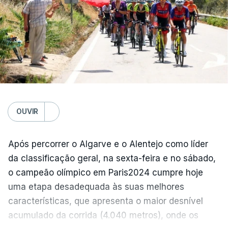
Vitória de Guimarães – Arouca, 0-1
Estrela Amadora – Sporting, 2-2
Domingo
FC Porto – Alverca, 18:00
Gil Vicente - Rio Ave, 20:30
Moreirense - Sporting de Braga, 20:30
Benfica - Académico de Viseu, 20:30
OUVIR
Segunda-feira
Após percorrer o Algarve e o Alentejo como líder
Santa Clara - Nacional, 19:15 locais (20:15 em
da classificação geral, na sexta-feira e no sábado,
Lisboa)
o campeão olímpico em Paris2024 cumpre hoje
uma etapa desadequada às suas melhores
(Com Lusa)
características, que apresenta o maior desnível
acumulado da corrida (4.040 metros), onde os