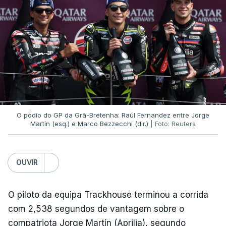
Covilhã, ao longo de 21,8 quilómetros, com uma
inclinação média de 6,3%, no final da etapa.
A Volta a Portugal inclui uma chegada ao Alto da
Torre pela 31.ª vez, tendo a anterior ocorrido em
2025, quando o equatoriano Jonathan Caicedo
(Petrolike) consagrou-se vencedor.
(Com Lusa)
O pódio do GP da Grã-Bretenha: Raúl Fernandez entre Jorge
Martín (esq.) e Marco Bezzecchi (dir.)
| Foto: Reuters
OUVIR
O piloto da equipa Trackhouse terminou a corrida
com 2,538 segundos de vantagem sobre o
compatriota Jorge Martín (Aprilia), segundo