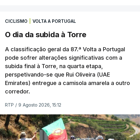
Também às 20:30, o Gil Vicente recebe o Rio Ave e
o Moreirense visita o vizinho Sporting de Braga.
CICLISMO
|
VOLTA A PORTUGAL
A jornada fica para já marcada pelo empate 2-2
O dia da subida à Torre
cedido pelo Sporting no terreno do Estrela da
Amadora, num jogo que os ‘leões estiveram a
A classificação geral da 87.ª Volta a Portugal
vencer por 2-0, e pelo triunfo do regressado
pode sofrer alterações significativas com a
Marítimo na receção ao Casa Pia (1-0).
subida final à Torre, na quarta etapa,
perspetivando-se que Rui Oliveira (UAE
Emirates) entregue a camisola amarela a outro
Programa da 1.ª jornada
corredor.
Sexta-feira
RTP
/
9 Agosto 2026, 15:12
Estoril Praia – Famalicão, 1-1
Sábado
Marítimo - Casa Pia, 1-0