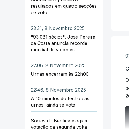
resultados em quatro secções
n
de voto
O
s
23:31, 8 Novembro 2025
"93.081 sócios". José Pereira
"
da Costa anuncia recorde
mundial de votantes
0
22:06, 8 Novembro 2025
C
Urnas encerram às 22h00
O
p
22:46, 8 Novembro 2025
2
A 10 minutos do fecho das
urnas, ainda se vota
Sócios do Benfica elogiam
votação da segunda volta