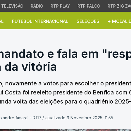
TELEVISÃO
RÁDIO
RTP PLAY
RTP PALCO
RTP ZIG ZA
AL
FUTEBOL INTERNACIONAL
SELEÇÕES
+ MODALI
andato e fala em "respo
mandato e fala em "res
 da vitória
o, novamente a votos para escolher o president
i Costa foi reeleito presidente do Benfica com 
da volta das eleições para o quadriénio 2025
exandre Amaral - RTP
/
atualizado 9 Novembro 2025, 11:55