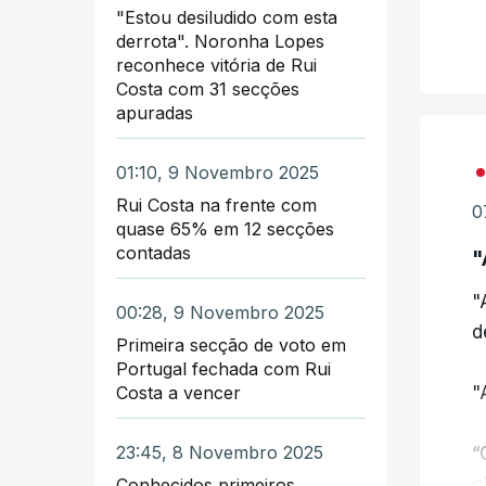
a
"Estou desiludido com esta
derrota". Noronha Lopes
reconhece vitória de Rui
Costa com 31 secções
apuradas
01:10, 9 Novembro 2025
Rui Costa na frente com
0
quase 65% em 12 secções
contadas
"
"
00:28, 9 Novembro 2025
d
Primeira secção de voto em
Portugal fechada com Rui
Costa a vencer
"
23:45, 8 Novembro 2025
“
g
Conhecidos primeiros