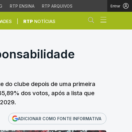
G
RTP ENSINA
RTP ARQUIVOS
Entrar
Abrir campo de
|
DADES
RTP
NOTÍCIAS
nsabilidade acrescida" 
ponsabilidade
e do clube depois de uma primeira
65,89% dos votos, após a lista que
-2029.
ADICIONAR COMO FONTE INFORMATIVA