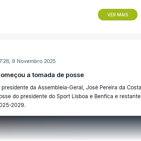
o mundo. Como o Benfica não há igual".
VER MAIS
 presidente do Benfica não tem dúvidas de que foi um "
ócios ao reelegê-lo.
Ganhei uma responsabilidade acrescida", disse ainda.
7:26, 9 Novembro 2025
ERRO
100
omeçou a tomada de posse
ERROR ON HTML5 MEDIA ELEMENT
 presidente da Assembleia-Geral, José Pereira da Costa
osse do presidente do Sport Lisboa e Benfica e restant
ESTE CONTEÚDO ESTÁ NESTE MOMENTO IND
025-2029.