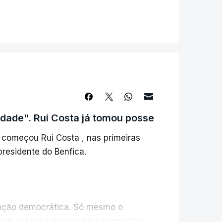
dade". Rui Costa já tomou posse
, começou Rui Costa , nas primeiras
ISPONÍVEL
presidente do Benfica.
ipação democrática. Só mesmo o
aior votação de um clube desportivo