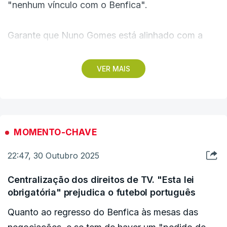
"nenhum vínculo com o Benfica".
Garante que Nuno Gomes está alinhado com a
sua visão e considera que Pedro Proença
"embalou os clubes com promessa de 300
VER MAIS
milhões em direitos televisivos".
"Enquanto presidente não iria apoiar Pedro
Proença", vincou, afirmando que "não conhece" o
MOMENTO-CHAVE
antigo presidente da Liga de Clubes e atual
22:47, 30 Outubro 2025
presidente da Federação Portuguesa de Futebol.
Centralização dos direitos de TV. "Esta lei
"Sou completamente independente, isso permite-
obrigatória" prejudica o futebol português
me defender os interesses do Benfica", afirmou. E
Quanto ao regresso do Benfica às mesas das
questionou Rui Costa sobre se voltaria a apoiar