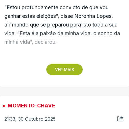
“Estou profundamente convicto de que vou
ganhar estas eleições”, disse Noronha Lopes,
afirmando que se preparou para isto toda a sua
vida. “Esta é a paixão da minha vida, o sonho da
minha vida”, declarou.
Questionado sobre se voltará a candidatar-se uma
terceira vez caso não seja eleito, Noronha Lopes
VER MAIS
diz que “neste momento não coloca esse
cenário".
MOMENTO-CHAVE
21:33, 30 Outubro 2025