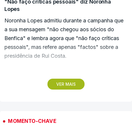
"Não faço críticas pessoais" diz Noronha
referindo ter ficado "magoado" com "coisas que
Lopes
se passaram e não foram justas sequer".
Noronha Lopes admitiu durante a campanha que
a sua mensagem "não chegou aos sócios do
Benfica" e lembra agora que "não faço críticas
pessoais", mas refere apenas "factos" sobre a
presidência de Rui Costa.
Recusando responder se a campanha tem sido
respeitosa, o segundo candidato mais votado na
VER MAIS
primeira volta frisa que o que está em causa é
saber se Rui Costa, em quatro anos, "cumpriu ou
não aquilo que deveria ser o objetivo de um
presidente do Benfica", como "ganhar, equilibrar
MOMENTO-CHAVE
as contas, defender o Benfica".