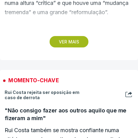
numa altura “crítica” e que houve uma “mudança
tremenda” e uma grande “reformulação”.
“Sabem o que dou por este clube”, vincou,
acrescentando que “o Benfica está muito melhor
VER MAIS
do que há quatro anos”.
Sobre os resultados nos anos recentes, Rui Costa
expressa que o clube lutou em várias frentes na
MOMENTO-CHAVE
última época. “Enquanto benfiquista, se o Benfica
Rui Costa rejeita ser oposição em
não ganhar que perca como perdeu no ano
caso de derrota
passado”, assumiu.
"Não consigo fazer aos outros aquilo que me
fizeram a mim"
Rui Costa também se mostra confiante numa