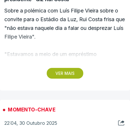
Sobre a polémica com Luís Filipe Vieira sobre o
convite para o Estádio da Luz, Rui Costa frisa que
"não estava naquele dia a falar ou desprezar Luís
Filipe Vieira".
"Estavamos a meio de um empréstimo
obrigacionista que ia cair, a meio de uma inscrição
na UEFA que ia cair, e o que importava naquele
VER MAIS
dia era apenas mostrar ao mundo que o Benfica
tinha um outro presidente", afirma Rui Costa,
referindo que "já explicou isto".
MOMENTO-CHAVE
"Exatamente por questões jurídicas, de todos os
22:04, 30 Outubro 2025
processos que estavam envolvidos não era o