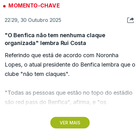
refere "os 500 mil sócios", os "500 milhões de
MOMENTO-CHAVE
receita", "o aumento do estádio", lembrando que
22:29, 30 Outubro 2025
as ideias que vêm de outros candidatos "podem
ser aproveitadas", como já referiu Noronha
"O Benfica não tem nenhuma claque
Lopes.
organizada" lembra Rui Costa
Referindo que está de acordo com Noronha
"É uma situação completamente natural".
Lopes, o atual presidente do Benfica lembra que o
"Continuando presidente do Benfica, tenho todo
clube "não tem claques".
o interesse em que o Benfica cresça em todas as
suas áreas" admitindo aproveitar "ideias melhores
"Todas as pessoas que estão no topo do estádio
que sirvam o caminho do Benfica".
são red pass do Benfica", afirma, e "os
problemas, quando acontecem, podem acontecer
em qualquer área do estádio".
VER MAIS
"Essas situações quando acontecem, as pessoas