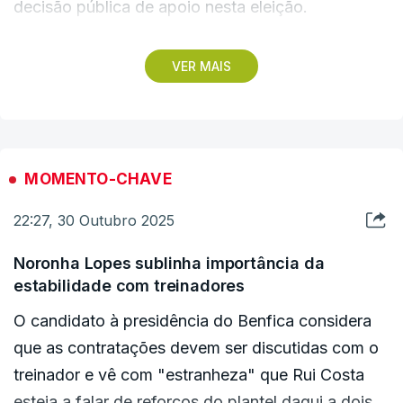
decisão pública de apoio nesta eleição.
Por sua vez, Rui Costa considera que "ninguém
VER MAIS
pode garantir que um jogador regressa ao
Benfica" e que Bernardo Silva seria jogador do
clube e não de nenhum presidente, em caso de
regresso.
MOMENTO-CHAVE
22:27, 30 Outubro 2025
"Quando um jogador é benfiquista e quer
regressar, regressa pelo clube", vincou,
Noronha Lopes sublinha importância da
recordando a sua experiência pessoal de quando
estabilidade com treinadores
foi jogador.
O candidato à presidência do Benfica considera
que as contratações devem ser discutidas com o
treinador e vê com "estranheza" que Rui Costa
esteja a falar de reforços do plantel daqui a dois