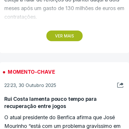
meses após um gasto de 130 milhões de euros em
contratações.
Noronha Lopes considera que o problema de
VER MAIS
Mourinho "foi pegar numa equipa que não foi ele
que escolheu", algo que "também aconteceu com
Bruno Lage".
MOMENTO-CHAVE
Qualquer treinador, "mesmo que seja o melhor do
22:23, 30 Outubro 2025
mundo", tem dificuldade em ganhar em tais
circunstâncias, argumentou.
Rui Costa lamenta pouco tempo para
recuperação entre jogos
Noronha Lopes diz que a estabilidade e coesão
O atual presidente do Benfica afirma que José
são fundamentais para a equipa.
Mourinho “está com um problema gravíssimo em