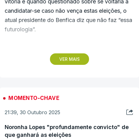
vitória e quando questionado sobre se voltaria a
candidatar-se caso não vença estas eleições, o
atual presidente do Benfica diz que não faz “essa
futurologia”.
Questionado sobre se não fará uma espécie de
oposição, Rui Costa responde: “Já passei por isso
VER MAIS
durante quatro anos e não consigo fazer aos
outros aquilo que me fizeram a mim”.
MOMENTO-CHAVE
21:39, 30 Outubro 2025
Noronha Lopes "profundamente convicto" de
que ganhará as eleições