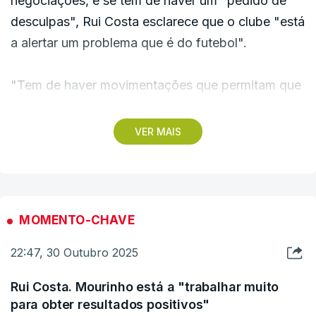
negociações, e se tem de haver um "pedido de
Pedro Proença. Rui Costa afirmou que continua a
desculpas", Rui Costa esclarece que o clube "está
apoiar o projeto que estava em causa.
a alertar um problema que é do futebol".
"Tem de haver movimentações que permitam que
os clubes se su«intam seguros", acrescenta.
VER MAIS
"Estamos a falar do valor dos direitos televisivos",
refere, defendendo que "sejam dados os valores
que foram prometidos aos clubes, nomeadamente
ao Benfica, para estar dentro do processo".
MOMENTO-CHAVE
22:47, 30 Outubro 2025
"Caso isso não aconteça o Benfica não defende
que esta centralização avance", continua Rui
Rui Costa. Mourinho está a "trabalhar muito
Costa, deixando um apelo para que o governo
para obter resultados positivos"