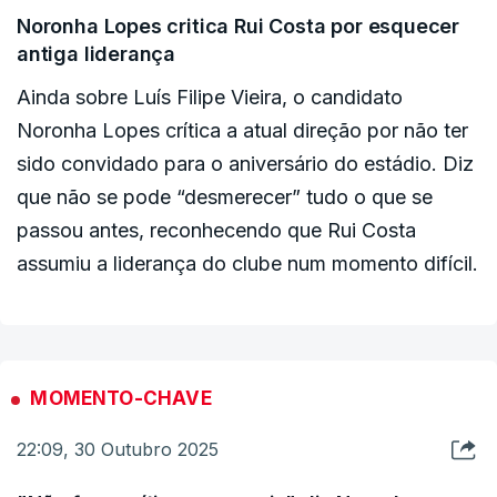
momento para enaltecer ou desprezar Luís Filipe
Noronha Lopes critica Rui Costa por esquecer
Vieira", explica.
antiga liderança
Ainda sobre Luís Filipe Vieira, o candidato
"Era um momento em que o Benfica tinha de
Noronha Lopes crítica a atual direção por não ter
apresentar um presidente olhando para a frente e
sido convidado para o aniversário do estádio. Diz
não olhando para trás", justifica.
que não se pode “desmerecer” tudo o que se
passou antes, reconhecendo que Rui Costa
Rui Costa rejeita a ideia de que tenha de se
assumiu a liderança do clube num momento difícil.
reconciliar com Luís Felipe Vieira, "já estamos a
entrar no foro pessoal".
"O que importa isso à eleição do Benfica neste
MOMENTO-CHAVE
momento?", questiona.
22:09, 30 Outubro 2025
"Eu não sou uma pessoa rancorosa", acrescenta,