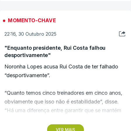
são penalizadas enquanto tal", explica ainda,
rejeitando que se vá punir "topos, bancadas
MOMENTO-CHAVE
centrais ou terceiros anéis".
22:16, 30 Outubro 2025
"Têm de se punir as pessoas que fazem algo de
"Enquanto presidente, Rui Costa falhou
errado no Benfica. Não é o grupo que é punido, é
desportivamente"
a pessoa que faz", acrescenta.
Noronha Lopes acusa Rui Costa de ter falhado
“desportivamente”.
“Quanto temos cinco treinadores em cinco anos,
obviamente que isso não é estabilidade”, disse.
“Há uma diferença entre garantir que se mantém
um treinar para sempre ou correr um treinador à
primeira quando os resultados não aparecem”,
VER MAIS