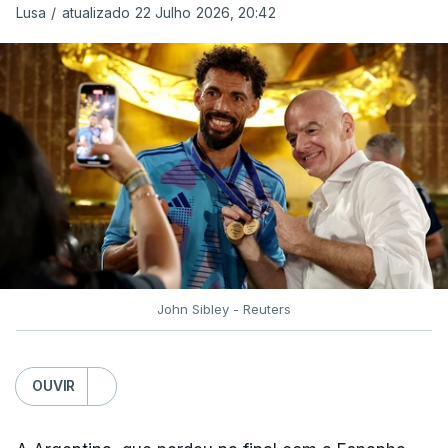
“Fico muito feliz pelo carinho de todas as pessoas
Lusa
/
atualizado 22 Julho 2026, 20:42
que elegeram o meu golo como o melhor da
competição”, afirmou o futebolista, de 23 anos.
À FIFA, o internacional cabo-verdiano, que nasceu
em Roterdão (Países Baixos), garantiu que o lance
não foi obra do acaso.
“Foi a segunda vez que marquei um golo daqueles.
(…) Não foi algo completamente novo para mim.
Mas marcar um golo daquela qualidade num palco
como um Campeonato do Mundo é especial. É um
John Sibley - Reuters
momento que fica para sempre na carreira”,
realçou.
OUVIR
O prémio de Lopes Cabral chega após a campanha