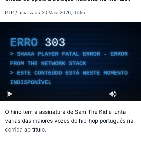
RTP
/
atualizado 20 Maio 2026, 07:55
ERRO
303
SHAKA PLAYER FATAL ERROR - ERROR
FROM THE NETWORK STACK
ESTE CONTEÚDO ESTÁ NESTE MOMENTO
INDISPONÍVEL
O hino tem a assinatura de Sam The Kid e junta
várias das maiores vozes do hip-hop português na
corrida ao título.