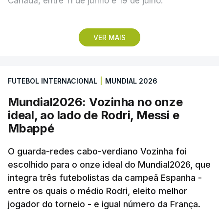
Canadá, entre 11 de junho e 19 de julho.
Lopes Cabral conquistou o prémio graças ao
VER MAIS
remate de pé direito que colocou a bola no ângulo
da baliza de Emiliano Martínez, aos 12 minutos do
prolongamento, no duelo frente à Argentina (2-3).
FUTEBOL INTERNACIONAL
|
MUNDIAL 2026
“Foi simplesmente surreal”, disse à FIFA o jogador
Mundial2026: Vozinha no onze
dos turcos do Trabzonspor, recordando o momento
ideal, ao lado de Rodri, Messi e
que fez Cabo Verde sonhar alto na sua primeira
Mbappé
participação numa fase final de um Mundial.
O guarda-redes cabo-verdiano Vozinha foi
escolhido para o onze ideal do Mundial2026, que
O ex-lateral do Benfica considerou que o galardão
integra três futebolistas da campeã Espanha -
“é um enorme orgulho e um reconhecimento que
entre os quais o médio Rodri, eleito melhor
qualquer jogador gostaria de ter”.
jogador do torneio - e igual número da França.