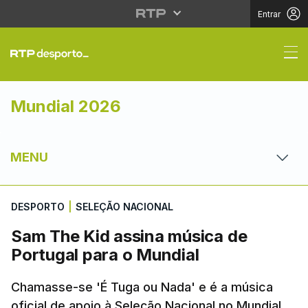
Entrar
Sam The Kid assina mú
Mundial 2026
MENU
DESPORTO
|
SELEÇÃO NACIONAL
Sam The Kid assina música de
Portugal para o Mundial
Chamasse-se 'É Tuga ou Nada' e é a música
oficial de apoio à Seleção Nacional no Mundial.