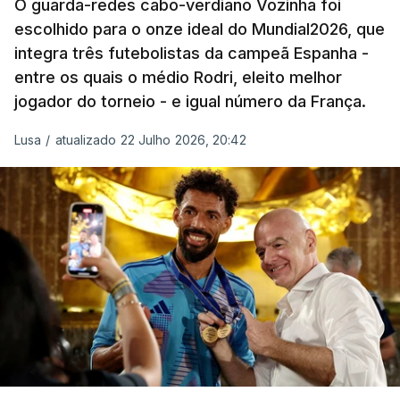
O guarda-redes cabo-verdiano Vozinha foi
escolhido para o onze ideal do Mundial2026, que
O ex-lateral do Benfica considerou que o galardão
integra três futebolistas da campeã Espanha -
“é um enorme orgulho e um reconhecimento que
entre os quais o médio Rodri, eleito melhor
qualquer jogador gostaria de ter”.
jogador do torneio - e igual número da França.
“Fico muito feliz pelo carinho de todas as pessoas
Lusa
/
atualizado 22 Julho 2026, 20:42
que elegeram o meu golo como o melhor da
competição”, afirmou o futebolista, de 23 anos.
À FIFA, o internacional cabo-verdiano, que nasceu
em Roterdão (Países Baixos), garantiu que o lance
não foi obra do acaso.
“Foi a segunda vez que marquei um golo daqueles.
(…) Não foi algo completamente novo para mim.
Mas marcar um golo daquela qualidade num palco