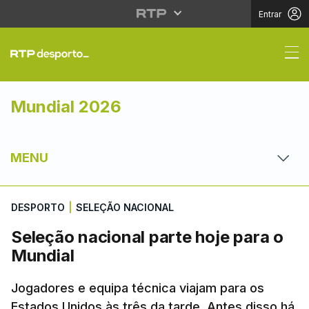
Entrar
Seleção nacional parte
Mundial 2026
MENU
DESPORTO
|
SELEÇÃO NACIONAL
Seleção nacional parte hoje para o
Mundial
Jogadores e equipa técnica viajam para os
Estados Unidos às três da tarde. Antes disso há