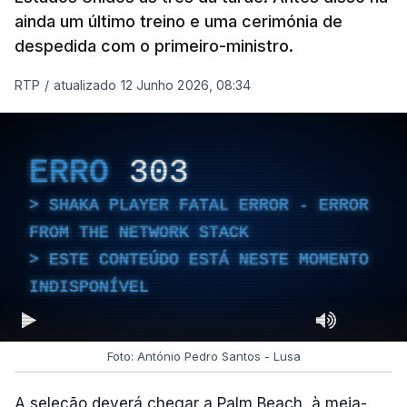
ainda um último treino e uma cerimónia de
despedida com o primeiro-ministro.
RTP
/
atualizado 12 Junho 2026, 08:34
ERRO
303
SHAKA PLAYER FATAL ERROR - ERROR
FROM THE NETWORK STACK
ESTE CONTEÚDO ESTÁ NESTE MOMENTO
INDISPONÍVEL
Foto: António Pedro Santos - Lusa
A seleção deverá chegar a Palm Beach, à meia-