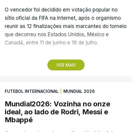
O vencedor foi decidido em votação popular no
sítio oficial da FIFA na Internet, após o organismo
reunir as 12 finalizações mais marcantes do torneio
que decorreu nos Estados Unidos, México e
Canadá, entre 11 de junho e 19 de julho.
Lopes Cabral conquistou o prémio graças ao
VER MAIS
remate de pé direito que colocou a bola no ângulo
da baliza de Emiliano Martínez, aos 12 minutos do
prolongamento, no duelo frente à Argentina (2-3).
FUTEBOL INTERNACIONAL
|
MUNDIAL 2026
“Foi simplesmente surreal”, disse à FIFA o jogador
Mundial2026: Vozinha no onze
dos turcos do Trabzonspor, recordando o momento
ideal, ao lado de Rodri, Messi e
que fez Cabo Verde sonhar alto na sua primeira
Mbappé
participação numa fase final de um Mundial.