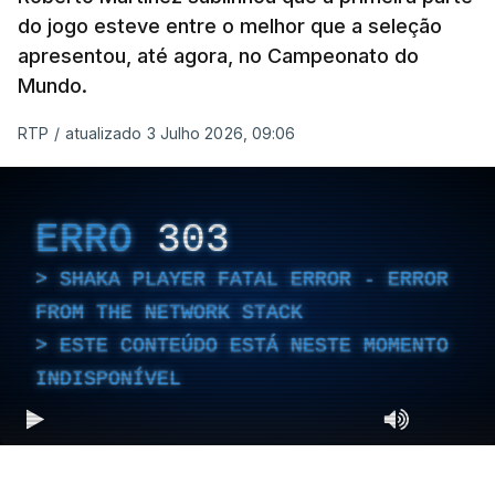
do jogo esteve entre o melhor que a seleção
apresentou, até agora, no Campeonato do
Mundo.
RTP
/
atualizado 3 Julho 2026, 09:06
ERRO
303
SHAKA PLAYER FATAL ERROR - ERROR
FROM THE NETWORK STACK
ESTE CONTEÚDO ESTÁ NESTE MOMENTO
INDISPONÍVEL