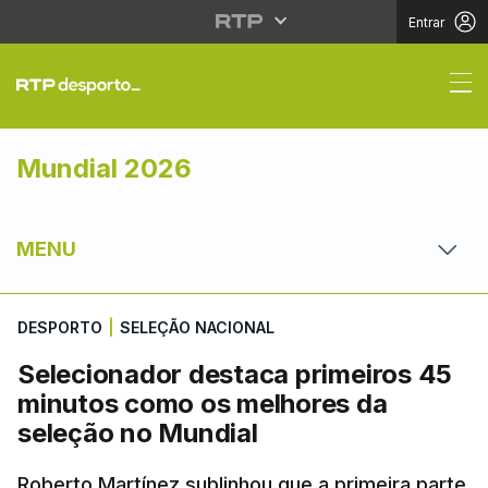
Entrar
Selecionador destaca 
Mundial 2026
MENU
DESPORTO
|
SELEÇÃO NACIONAL
Selecionador destaca primeiros 45
minutos como os melhores da
seleção no Mundial
Roberto Martínez sublinhou que a primeira parte