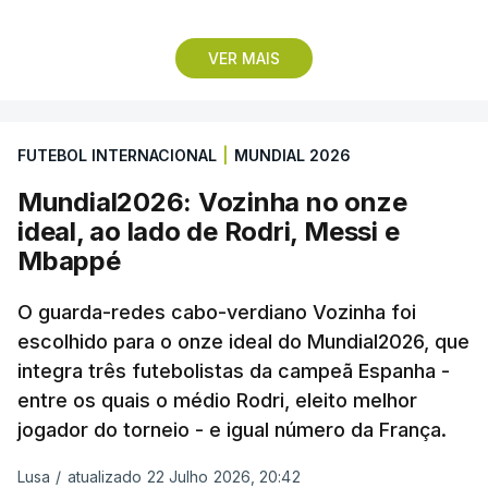
Lopes Cabral conquistou o prémio graças ao
VER MAIS
remate de pé direito que colocou a bola no ângulo
da baliza de Emiliano Martínez, aos 12 minutos do
prolongamento, no duelo frente à Argentina (2-3).
FUTEBOL INTERNACIONAL
|
MUNDIAL 2026
“Foi simplesmente surreal”, disse à FIFA o jogador
Mundial2026: Vozinha no onze
dos turcos do Trabzonspor, recordando o momento
ideal, ao lado de Rodri, Messi e
que fez Cabo Verde sonhar alto na sua primeira
Mbappé
participação numa fase final de um Mundial.
O guarda-redes cabo-verdiano Vozinha foi
escolhido para o onze ideal do Mundial2026, que
O ex-lateral do Benfica considerou que o galardão
integra três futebolistas da campeã Espanha -
“é um enorme orgulho e um reconhecimento que
entre os quais o médio Rodri, eleito melhor
qualquer jogador gostaria de ter”.
jogador do torneio - e igual número da França.
“Fico muito feliz pelo carinho de todas as pessoas
Lusa
/
atualizado 22 Julho 2026, 20:42