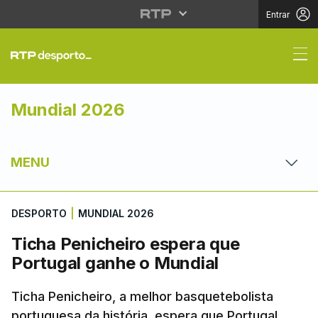
Entrar
Ticha Penicheiro espe
Mundial 2026
MENU
DESPORTO
|
MUNDIAL 2026
Ticha Penicheiro espera que
Portugal ganhe o Mundial
Ticha Penicheiro, a melhor basquetebolista
portuguesa da história, espera que Portugal