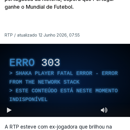
ganhe o Mundial de Futebol.
RTP
/
atualizado 12 Junho 2026, 07:55
ERRO
303
SHAKA PLAYER FATAL ERROR - ERROR
FROM THE NETWORK STACK
ESTE CONTEÚDO ESTÁ NESTE MOMENTO
INDISPONÍVEL
A RTP esteve com ex-jogadora que brilhou na