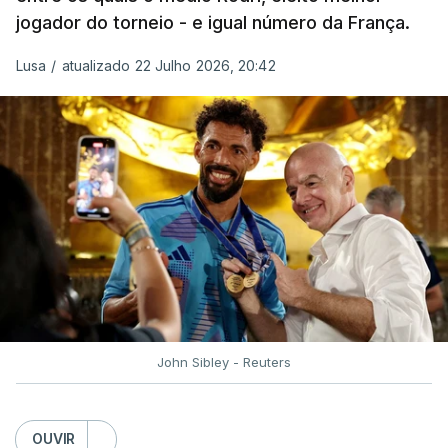
jogador do torneio - e igual número da França.
“Fico muito feliz pelo carinho de todas as pessoas
Lusa
/
atualizado 22 Julho 2026, 20:42
que elegeram o meu golo como o melhor da
competição”, afirmou o futebolista, de 23 anos.
À FIFA, o internacional cabo-verdiano, que nasceu
em Roterdão (Países Baixos), garantiu que o lance
não foi obra do acaso.
“Foi a segunda vez que marquei um golo daqueles.
(…) Não foi algo completamente novo para mim.
Mas marcar um golo daquela qualidade num palco
como um Campeonato do Mundo é especial. É um
John Sibley - Reuters
momento que fica para sempre na carreira”,
realçou.
OUVIR