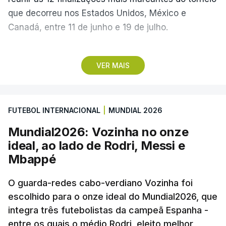
que decorreu nos Estados Unidos, México e
Canadá, entre 11 de junho e 19 de julho.
Lopes Cabral conquistou o prémio graças ao
VER MAIS
remate de pé direito que colocou a bola no ângulo
da baliza de Emiliano Martínez, aos 12 minutos do
prolongamento, no duelo frente à Argentina (2-3).
FUTEBOL INTERNACIONAL
|
MUNDIAL 2026
“Foi simplesmente surreal”, disse à FIFA o jogador
Mundial2026: Vozinha no onze
dos turcos do Trabzonspor, recordando o momento
ideal, ao lado de Rodri, Messi e
que fez Cabo Verde sonhar alto na sua primeira
Mbappé
participação numa fase final de um Mundial.
O guarda-redes cabo-verdiano Vozinha foi
escolhido para o onze ideal do Mundial2026, que
O ex-lateral do Benfica considerou que o galardão
integra três futebolistas da campeã Espanha -
“é um enorme orgulho e um reconhecimento que
entre os quais o médio Rodri, eleito melhor
qualquer jogador gostaria de ter”.