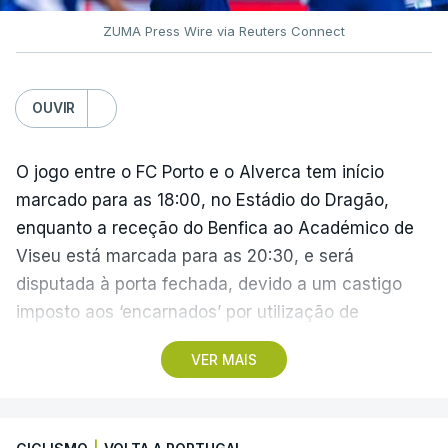
ZUMA Press Wire via Reuters Connect
OUVIR
O jogo entre o FC Porto e o Alverca tem início
marcado para as 18:00, no Estádio do Dragão,
enquanto a receção do Benfica ao Académico de
Viseu está marcada para as 20:30, e será
disputada à porta fechada, devido a um castigo
imposto aos ‘encarnados’ por utilização de
pirotecnia.
VER MAIS
Também às 20:30, o Gil Vicente recebe o Rio Ave e
o Moreirense visita o vizinho Sporting de Braga.