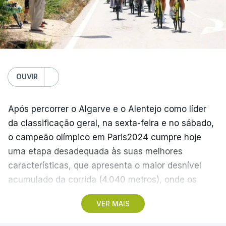
Domingo
FC Porto – Alverca, 18:00
Gil Vicente - Rio Ave, 20:30
Moreirense - Sporting de Braga, 20:30
Benfica - Académico de Viseu, 20:30
OUVIR
Segunda-feira
Após percorrer o Algarve e o Alentejo como líder
Santa Clara - Nacional, 19:15 locais (20:15 em
da classificação geral, na sexta-feira e no sábado,
Lisboa)
o campeão olímpico em Paris2024 cumpre hoje
uma etapa desadequada às suas melhores
(Com Lusa)
características, que apresenta o maior desnível
acumulado da corrida (4.040 metros), onde os
teóricos candidatos à vitória final devem ser os
VER MAIS
protagonistas.