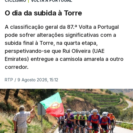
CICLISMO
|
VOLTA A PORTUGAL
A jornada fica para já marcada pelo empate 2-2
O dia da subida à Torre
cedido pelo Sporting no terreno do Estrela da
Amadora, num jogo que os ‘leões estiveram a
A classificação geral da 87.ª Volta a Portugal
vencer por 2-0, e pelo triunfo do regressado
pode sofrer alterações significativas com a
Marítimo na receção ao Casa Pia (1-0).
subida final à Torre, na quarta etapa,
perspetivando-se que Rui Oliveira (UAE
Emirates) entregue a camisola amarela a outro
Programa da 1.ª jornada
corredor.
Sexta-feira
RTP
/
9 Agosto 2026, 15:12
Estoril Praia – Famalicão, 1-1
Sábado
Marítimo - Casa Pia, 1-0
Vitória de Guimarães – Arouca, 0-1
Estrela Amadora – Sporting, 2-2