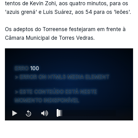
tentos de Kevin Zohi, aos quatro minutos, para os
'azuis grená' e Luis Suárez, aos 54 para os 'leões'.
Os adeptos do Torreense festejaram em frente à
Câmara Municipal de Torres Vedras.
ERRO
100
ERROR ON HTML5 MEDIA ELEMENT
ESTE CONTEÚDO ESTÁ NESTE
MOMENTO INDISPONÍVEL