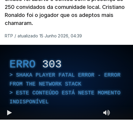
250 convidados da comunidade local. Cristiano
Ronaldo foi o jogador que os adeptos mais
chamaram.
RTP
/
atualizado 15 Junho 2026, 04:39
ERRO
303
SHAKA PLAYER FATAL ERROR - ERROR
FROM THE NETWORK STACK
ESTE CONTEÚDO ESTÁ NESTE MOMENTO
INDISPONÍVEL