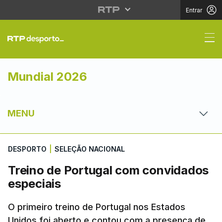
Entrar
Treino de Portugal co
Mundial 2026
MENU
DESPORTO
|
SELEÇÃO NACIONAL
Treino de Portugal com convidados
especiais
O primeiro treino de Portugal nos Estados
Unidos foi aberto e contou com a presença de