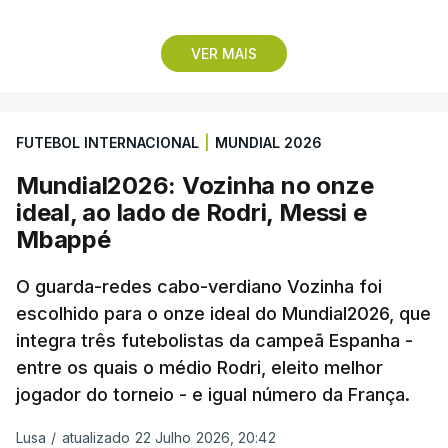
Lopes Cabral conquistou o prémio graças ao
VER MAIS
remate de pé direito que colocou a bola no ângulo
da baliza de Emiliano Martínez, aos 12 minutos do
prolongamento, no duelo frente à Argentina (2-3).
FUTEBOL INTERNACIONAL
|
MUNDIAL 2026
“Foi simplesmente surreal”, disse à FIFA o jogador
Mundial2026: Vozinha no onze
dos turcos do Trabzonspor, recordando o momento
ideal, ao lado de Rodri, Messi e
que fez Cabo Verde sonhar alto na sua primeira
Mbappé
participação numa fase final de um Mundial.
O guarda-redes cabo-verdiano Vozinha foi
escolhido para o onze ideal do Mundial2026, que
O ex-lateral do Benfica considerou que o galardão
integra três futebolistas da campeã Espanha -
“é um enorme orgulho e um reconhecimento que
entre os quais o médio Rodri, eleito melhor
qualquer jogador gostaria de ter”.
jogador do torneio - e igual número da França.
“Fico muito feliz pelo carinho de todas as pessoas
Lusa
/
atualizado 22 Julho 2026, 20:42