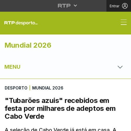
Entrar
"Tubarões azuis" rece
Mundial 2026
MENU
DESPORTO
|
MUNDIAL 2026
"Tubarões azuis" recebidos em
festa por milhares de adeptos em
Cabo Verde
A seleção de Cabo Verde já está em casa. A