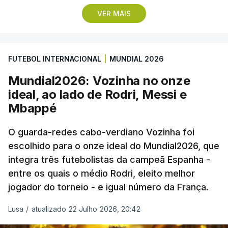
Lopes Cabral conquistou o prémio graças ao
VER MAIS
remate de pé direito que colocou a bola no ângulo
da baliza de Emiliano Martínez, aos 12 minutos do
prolongamento, no duelo frente à Argentina (2-3).
FUTEBOL INTERNACIONAL
|
MUNDIAL 2026
“Foi simplesmente surreal”, disse à FIFA o jogador
Mundial2026: Vozinha no onze
dos turcos do Trabzonspor, recordando o momento
ideal, ao lado de Rodri, Messi e
que fez Cabo Verde sonhar alto na sua primeira
Mbappé
participação numa fase final de um Mundial.
O guarda-redes cabo-verdiano Vozinha foi
escolhido para o onze ideal do Mundial2026, que
O ex-lateral do Benfica considerou que o galardão
integra três futebolistas da campeã Espanha -
“é um enorme orgulho e um reconhecimento que
entre os quais o médio Rodri, eleito melhor
qualquer jogador gostaria de ter”.
jogador do torneio - e igual número da França.
“Fico muito feliz pelo carinho de todas as pessoas
Lusa
/
atualizado 22 Julho 2026, 20:42
que elegeram o meu golo como o melhor da