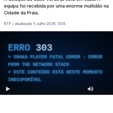
equipa foi recebida por uma enorme multidão na
Cidade da Praia.
RTP
/
atualizado 5 Julho 2026, 13:55
ERRO
303
SHAKA PLAYER FATAL ERROR - ERROR
FROM THE NETWORK STACK
ESTE CONTEÚDO ESTÁ NESTE MOMENTO
INDISPONÍVEL