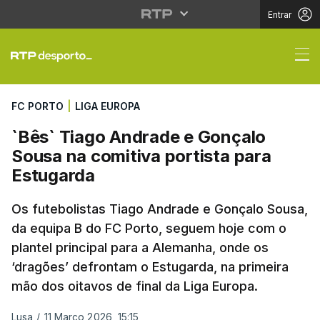
Entrar
`Bês` Tiago Andrade e
FC PORTO
|
LIGA EUROPA
`Bês` Tiago Andrade e Gonçalo
Sousa na comitiva portista para
Estugarda
Os futebolistas Tiago Andrade e Gonçalo Sousa,
da equipa B do FC Porto, seguem hoje com o
plantel principal para a Alemanha, onde os
‘dragões’ defrontam o Estugarda, na primeira
mão dos oitavos de final da Liga Europa.
Lusa
/
11 Março 2026, 15:15