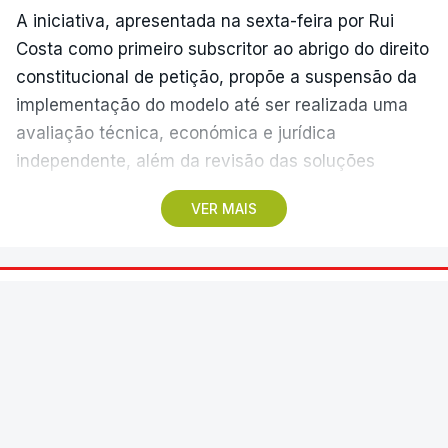
A iniciativa, apresentada na sexta-feira por Rui
Costa como primeiro subscritor ao abrigo do direito
constitucional de petição, propõe a suspensão da
implementação do modelo até ser realizada uma
avaliação técnica, económica e jurídica
independente, além da revisão das soluções
previstas.
VER MAIS
Segundo a petição, que após validação ficará
disponível na plataforma eletrónica do parlamento
durante cerca de 60 dias para subscrição pública,
DESPORTO
DIRETO
uma reforma com esta dimensão deve assentar em
26 min.
fundamentos técnicos sólidos, transparência,
responsabilidade e na ampla participação dos
Marítimo - Casa Pia
clubes e agentes do setor.