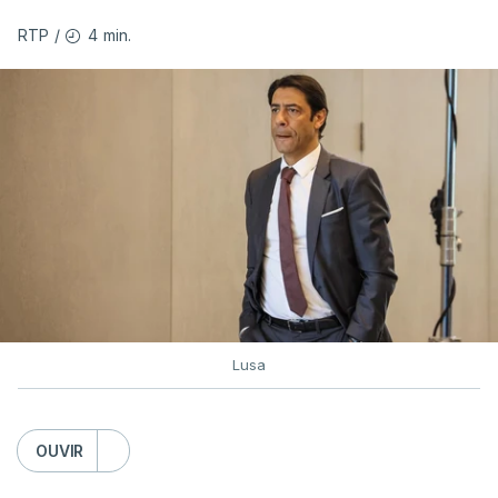
Famalicão.
4 min.
RTP
/
(Com Lusa)
Lusa
OUVIR