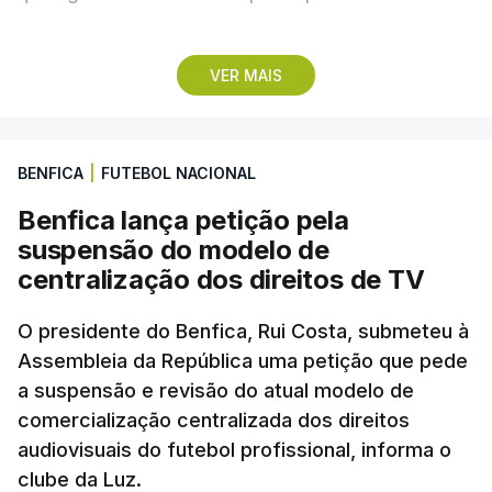
No primeiro encontro do dia, o Marítimo, vencedor
VER MAIS
da II Liga, vai assinalar o regresso à 'elite' após
três temporadas no segundo escalão, jogando em
casa (15:30), diante do Casa Pia, formação que
BENFICA
|
FUTEBOL NACIONAL
apenas garantiu a manutenção no play-off.
Benfica lança petição pela
Pelo meio dos jogos na Reboleira e na Madeira, o
suspensão do modelo de
estádio do Vitória de Guimarães será o palco do
centralização dos direitos de TV
duelo entre minhotos e o Arouca (18:00), dois
conjuntos que concluíram 2025/26 na primeira
O presidente do Benfica, Rui Costa, submeteu à
Assembleia da República uma petição que pede
metade da classificação e exatamente com os
a suspensão e revisão do atual modelo de
mesmos pontos.
comercialização centralizada dos direitos
audiovisuais do futebol profissional, informa o
A 93.ª edição do campeonato luso arrancou na
clube da Luz.
sexta-feira, com um empate entre Estoril e