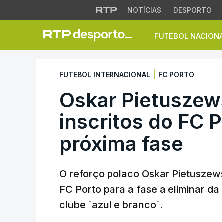
NOTÍCIAS
DESPORTO
FUTEBOL NACION
Oskar Pietuszewski
|
FUTEBOL INTERNACIONAL
FC PORTO
Oskar Pietuszews
inscritos do FC P
próxima fase
O reforço polaco Oskar Pietuszewski
FC Porto para a fase a eliminar da
clube `azul e branco`.