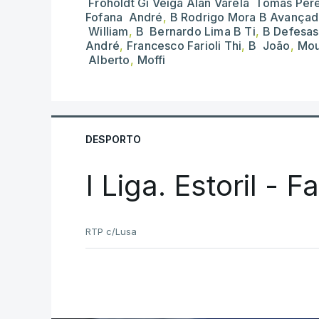
Froholdt Gi Veiga Alan Varela Tomás Pér
Fofana André
,
B Rodrigo Mora B Avança
William
,
B Bernardo Lima B Ti
,
B Defesas
André
,
Francesco Farioli Thi
,
B João
,
Mou
Alberto
,
Moffi
DESPORTO
I Liga. Estoril - 
RTP c/Lusa