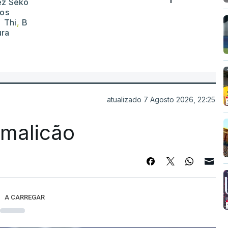
ez Seko
dos
 Thi
,
B
ra
atualizado 7 Agosto 2026, 22:25
Famalicão
A CARREGAR