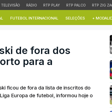
TELEVISÃO
RÁDIO
RTP PLAY
RTP PALCO
RTP ZIG ZA
AL
FUTEBOL INTERNACIONAL
SELEÇÕES
+ MODALI
 de fora dos inscritos 
ki de fora dos
orto para a
 ficou de fora da lista de inscritos do
 Liga Europa de futebol, informou hoje o