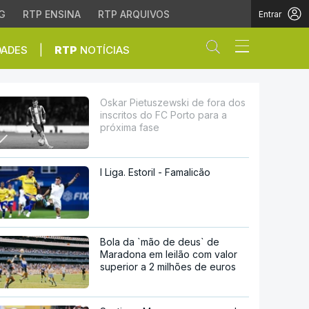
G
RTP ENSINA
RTP ARQUIVOS
Entrar
Abrir campo de
|
DADES
RTP
NOTÍCIAS
do FC Porto para a próx
Oskar Pietuszewski de fora dos
inscritos do FC Porto para a
próxima fase
I Liga. Estoril - Famalicão
Bola da `mão de deus` de
Maradona em leilão com valor
superior a 2 milhões de euros