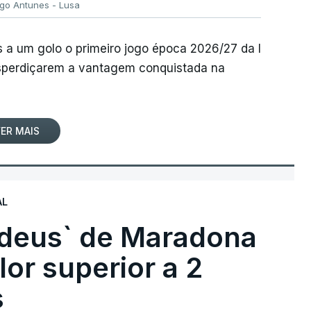
igo Antunes - Lusa
 a um golo o primeiro jogo época 2026/27 da I
desperdiçarem a vantagem conquistada na
ER MAIS
AL
 deus` de Maradona
lor superior a 2
s