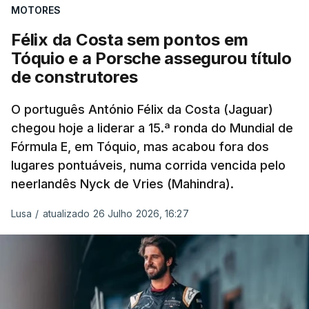
MOTORES
penalização de cinco segundos atribuída a Lewis
Hamilton (Ferrari), que o deixou em quinto, para
Félix da Costa sem pontos em
chegar aos 219 pontos, mais 50 do que o britânico
Tóquio e a Porsche assegurou título
da Ferrari.
de construtores
O português António Félix da Costa (Jaguar)
chegou hoje a liderar a 15.ª ronda do Mundial de
Fórmula E, em Tóquio, mas acabou fora dos
lugares pontuáveis, numa corrida vencida pelo
neerlandês Nyck de Vries (Mahindra).
Lusa
/
atualizado 26 Julho 2026, 16:27