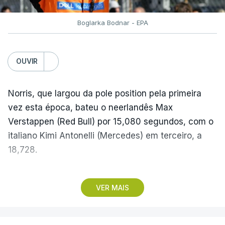
Boglarka Bodnar - EPA
OUVIR
Norris, que largou da pole position pela primeira
vez esta época, bateu o neerlandês Max
Verstappen (Red Bull) por 15,080 segundos, com o
italiano Kimi Antonelli (Mercedes) em terceiro, a
18,728.
Com estes resultados, Kimi Antonelli cimentou a
VER MAIS
liderança do Mundial de Pilotos, aproveitando o
sétimo lugar do britânico George Russell
(Mercedes), que teve problemas na partida, e uma