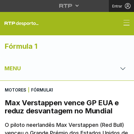
Entrar
Max Verstappen vence
Fórmula 1
MENU
MOTORES
|
FÓRMULA1
Max Verstappen vence GP EUA e
reduz desvantagem no Mundial
O piloto neerlandês Max Verstappen (Red Bull)
venceu o Grande Prémio dos Estados Unidos de