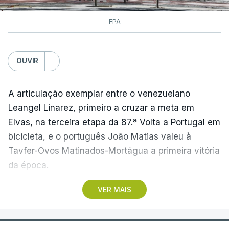
EPA
OUVIR
A articulação exemplar entre o venezuelano
Leangel Linarez, primeiro a cruzar a meta em
Elvas, na terceira etapa da 87.ª Volta a Portugal em
bicicleta, e o português João Matias valeu à
Tavfer-Ovos Matinados-Mortágua a primeira vitória
da época.
VER MAIS
Discreta nas chegadas ao Palácio Nacional de
Queluz, na quinta-feira, e a Albufeira, na sexta-
feira, a equipa dirigida por Gustavo Veloso