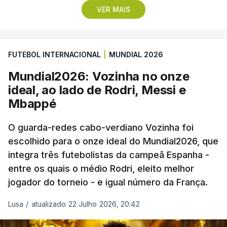
VER MAIS
remate de pé direito que colocou a bola no ângulo
da baliza de Emiliano Martínez, aos 12 minutos do
prolongamento, no duelo frente à Argentina (2-3).
FUTEBOL INTERNACIONAL
|
MUNDIAL 2026
“Foi simplesmente surreal”, disse à FIFA o jogador
Mundial2026: Vozinha no onze
dos turcos do Trabzonspor, recordando o momento
ideal, ao lado de Rodri, Messi e
que fez Cabo Verde sonhar alto na sua primeira
Mbappé
participação numa fase final de um Mundial.
O guarda-redes cabo-verdiano Vozinha foi
escolhido para o onze ideal do Mundial2026, que
O ex-lateral do Benfica considerou que o galardão
integra três futebolistas da campeã Espanha -
“é um enorme orgulho e um reconhecimento que
entre os quais o médio Rodri, eleito melhor
qualquer jogador gostaria de ter”.
jogador do torneio - e igual número da França.
“Fico muito feliz pelo carinho de todas as pessoas
Lusa
/
atualizado 22 Julho 2026, 20:42
que elegeram o meu golo como o melhor da
competição”, afirmou o futebolista, de 23 anos.