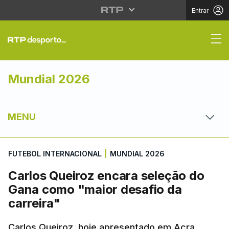
Entrar
Carlos Queiroz encara
Mundial 2026
MENU
FUTEBOL INTERNACIONAL
|
MUNDIAL 2026
Carlos Queiroz encara seleção do
Gana como "maior desafio da
carreira"
Carlos Queiroz, hoje apresentado em Acra