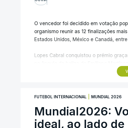
O vencedor foi decidido em votação popula
organismo reunir as 12 finalizações mai
Estados Unidos, México e Canadá, entre 1
Lopes Cabral conquistou o prémio graças
no ângulo da baliza de Emiliano Martíne
frente à Argentina (2-3).
V
“Foi simplesmente surreal”, disse à FIFA
recordando o momento que fez Cabo Verd
|
FUTEBOL INTERNACIONAL
MUNDIAL 2026
numa fase final de um Mundial.
Mundial2026: Vo
O ex-lateral do Benfica considerou que
ideal, ao lado de
reconhecimento que qualquer jogador gos