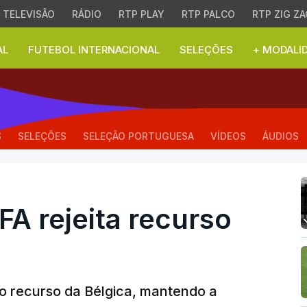
TELEVISÃO
RÁDIO
RTP PLAY
RTP PALCO
RTP ZIG ZA
AL
FUTEBOL INTERNACIONAL
SELEÇÕES
+ MODALI
 rejeita recurso da Bélg
S
SELEÇÕES
SELEÇÃO PORTUGUESA
VÍDEOS
ÁUDIOS
FA rejeita recurso
 o recurso da Bélgica, mantendo a