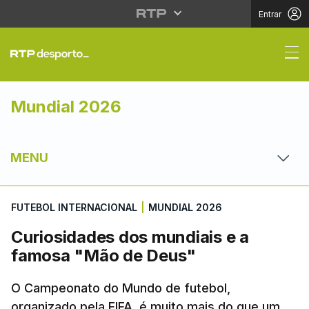
Entrar
Curiosidades dos mun
Mundial 2026
MENU
FUTEBOL INTERNACIONAL
|
MUNDIAL 2026
Curiosidades dos mundiais e a
famosa "Mão de Deus"
O Campeonato do Mundo de futebol,
organizado pela FIFA, é muito mais do que um