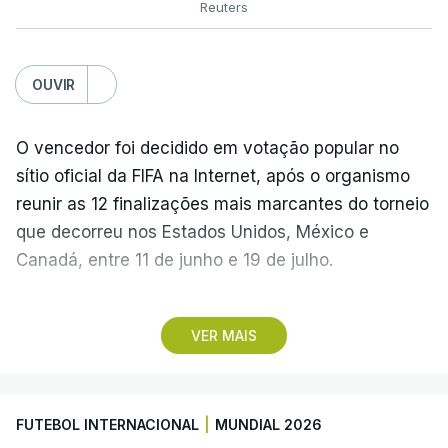
Reuters
OUVIR
O vencedor foi decidido em votação popular no
sítio oficial da FIFA na Internet, após o organismo
reunir as 12 finalizações mais marcantes do torneio
que decorreu nos Estados Unidos, México e
Canadá, entre 11 de junho e 19 de julho.
Lopes Cabral conquistou o prémio graças ao
VER MAIS
remate de pé direito que colocou a bola no ângulo
da baliza de Emiliano Martínez, aos 12 minutos do
prolongamento, no duelo frente à Argentina (2-3).
FUTEBOL INTERNACIONAL
|
MUNDIAL 2026