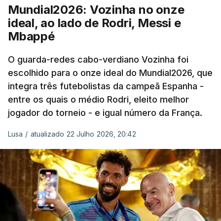
“Foi simplesmente surreal”, disse à FIFA o jogador
Mundial2026: Vozinha no onze
dos turcos do Trabzonspor, recordando o momento
ideal, ao lado de Rodri, Messi e
que fez Cabo Verde sonhar alto na sua primeira
Mbappé
participação numa fase final de um Mundial.
O guarda-redes cabo-verdiano Vozinha foi
escolhido para o onze ideal do Mundial2026, que
O ex-lateral do Benfica considerou que o galardão
integra três futebolistas da campeã Espanha -
“é um enorme orgulho e um reconhecimento que
entre os quais o médio Rodri, eleito melhor
qualquer jogador gostaria de ter”.
jogador do torneio - e igual número da França.
“Fico muito feliz pelo carinho de todas as pessoas
Lusa
/
atualizado 22 Julho 2026, 20:42
que elegeram o meu golo como o melhor da
competição”, afirmou o futebolista, de 23 anos.
À FIFA, o internacional cabo-verdiano, que nasceu
em Roterdão (Países Baixos), garantiu que o lance
não foi obra do acaso.