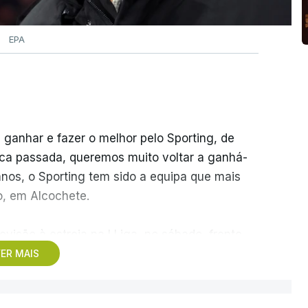
EPA
 ganhar e fazer o melhor pelo Sporting, de
ca passada, queremos muito voltar a ganhá-
anos, o Sporting tem sido a equipa que mais
o, em Alcochete.
visão à estreia na I Liga, no sábado, frente
 pela atividade dos ‘leões’ no mercado de
ER MAIS
s do que uma vez, que o clube “tem feito um