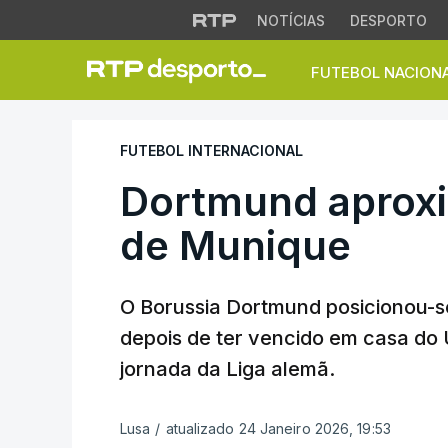
NOTÍCIAS
DESPORTO
FUTEBOL NACION
Dortmund aproxim
FUTEBOL INTERNACIONAL
Dortmund aprox
de Munique
O Borussia Dortmund posicionou-se
depois de ter vencido em casa do U
jornada da Liga alemã.
Lusa
/
atualizado 24 Janeiro 2026, 19:53