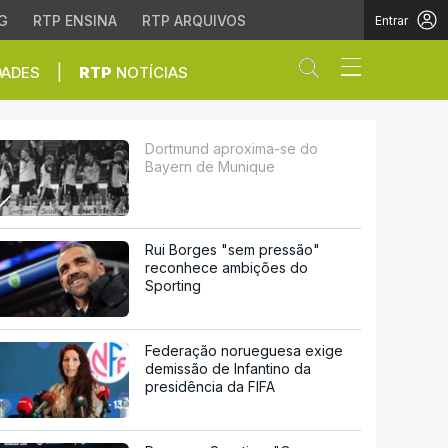
G
RTP ENSINA
RTP ARQUIVOS
Entrar
Abrir campo de
|
DADES
RTP
NOTÍCIAS
ique
Dortmund aproxima-se do
Bayern de Munique
Rui Borges "sem pressão"
reconhece ambições do
Sporting
Federação norueguesa exige
demissão de Infantino da
presidência da FIFA