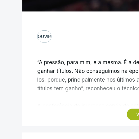
OUVIR
“A pressão, para mim, é a mesma. É a de
ganhar títulos. Não conseguimos na épo
los, porque, principalmente nos últimos 
títulos tem ganho”, reconheceu o técnic
A conferência de imprensa servia de ante
ao Estrela da Amadora, mas foi dominada
V
transferências, onde Borges vincou, mai
trabalho excelente”.