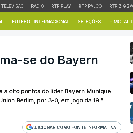
TELEVISÃO
RÁDIO
RTP PLAY
RTP PALCO
RTP ZIG ZA
AL
FUTEBOL INTERNACIONAL
SELEÇÕES
+ MODALI
a-se do Bayern de Mun
ima-se do Bayern
 a oito pontos do líder Bayern Munique
nion Berlim, por 3-0, em jogo da 19.ª
ADICIONAR COMO FONTE INFORMATIVA