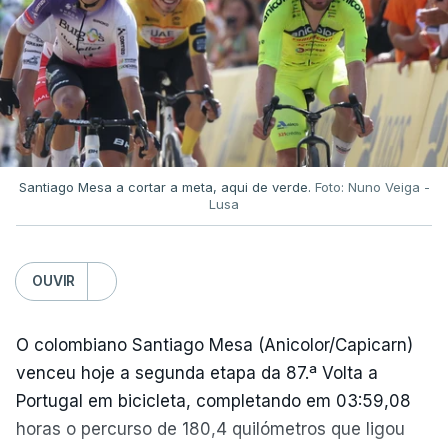
Aos 51 minutos, o capitão argentino marcou um
golo, claramente com a mão, e, após a partida,
referiu-se ao lance, em tom de brincadeira, como
"a mão de deus".
Apenas quatro minutos depois, "El Pibe de Oro"
Santiago Mesa a cortar a meta, aqui de verde.
Foto: Nuno Veiga -
Lusa
marcou um golo inesquecível, partindo do seu
próprio campo e driblando quatro jogadores antes
de ultrapassar o guarda-redes inglês.
OUVIR
A Argentina viria a conquistar esse Campeonato do
O colombiano Santiago Mesa (Anicolor/Capicarn)
Mundo, com uma vitória frente à Alemanha
venceu hoje a segunda etapa da 87.ª Volta a
Ocidental na final por 3-2.
Portugal em bicicleta, completando em 03:59,08
horas o percurso de 180,4 quilómetros que ligou
Na altura, foi o segundo título de campeão do