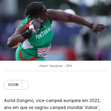
'crono' separados por dois minutos.
O contrarrelógio individual realiza-se a meio da 87ª
Volta a Portugal, numa interrupção do hábito de
terminar a corrida com o 'crono', que vigorava
ininterruptamente desde 2016.
ARTIGOS RELACIONADOS
Adam Vaughan - EPA
Volta a Portugal. Nova
Camisola Amarela dilata
vantagem de equipa bi-
OUVIR
campeã
atualizado 10 Agosto 2026, 06:56
Auriol Dongmo, vice-campeã europeia em 2022,
ano em que se sagrou campeã mundial `indoor`,