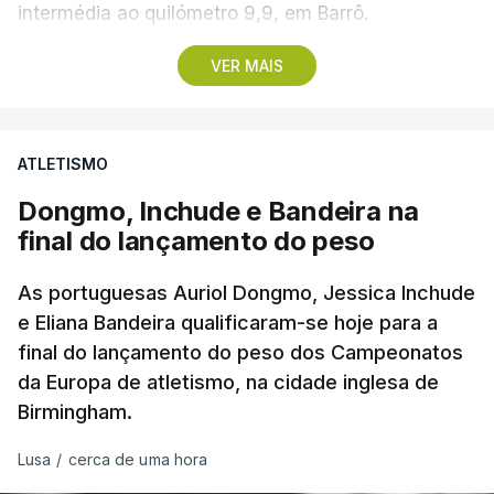
intermédia ao quilómetro 9,9, em Barrô.
VER MAIS
Vencedor das edições de 2024 e de 2025 e mais
vocacionado para o 'crono' do que Guérin, o russo
Artem Nych (Anicolor-Campicarn) parte às 17:05
ATLETISMO
para tentar encurtar a diferença para o colega de
equipa, embora seja improvável anular 01.26
Dongmo, Inchude e Bandeira na
minutos numa distância tão curta.
final do lançamento do peso
O brasileiro Felipe Marques (Localiza Meoo-Swift
As portuguesas Auriol Dongmo, Jessica Inchude
Pro Cycling) é o 113.º classificado da Volta e o
e Eliana Bandeira qualificaram-se hoje para a
final do lançamento do peso dos Campeonatos
primeiro a realizar o contrarrelógio, saindo para a
da Europa de atletismo, na cidade inglesa de
estrada às 15:05.
Birmingham.
Os corredores partem separados por um minuto,
Lusa
/
cerca de uma hora
antes de os 10 primeiros classificados iniciarem o