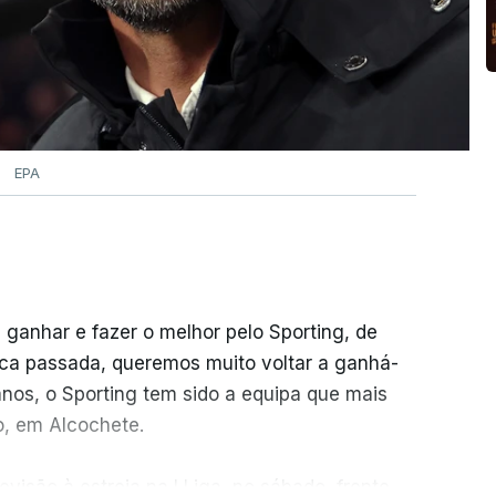
EPA
 ganhar e fazer o melhor pelo Sporting, de
ca passada, queremos muito voltar a ganhá-
anos, o Sporting tem sido a equipa que mais
o, em Alcochete.
visão à estreia na I Liga, no sábado, frente