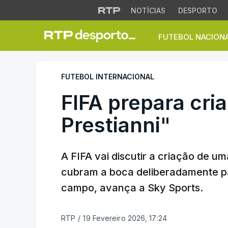
NOTÍCIAS
DESPORTO
FUTEBOL NACION
FIFA prepara criaçã
FUTEBOL INTERNACIONAL
FIFA prepara cri
Prestianni"
A FIFA vai discutir a criação de 
cubram a boca deliberadamente par
campo, avança a Sky Sports.
RTP
/
19 Fevereiro 2026, 17:24