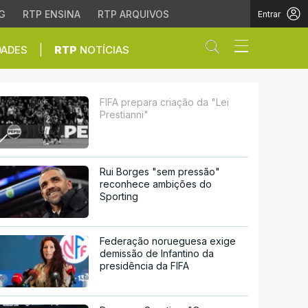
G
RTP ENSINA
RTP ARQUIVOS
Entrar
Abrir campo de
|
DADES
RTP
NOTÍCIAS
FIFA prepara criação da "Lei
Prestianni"
Rui Borges "sem pressão"
reconhece ambições do
Sporting
Federação norueguesa exige
demissão de Infantino da
presidência da FIFA