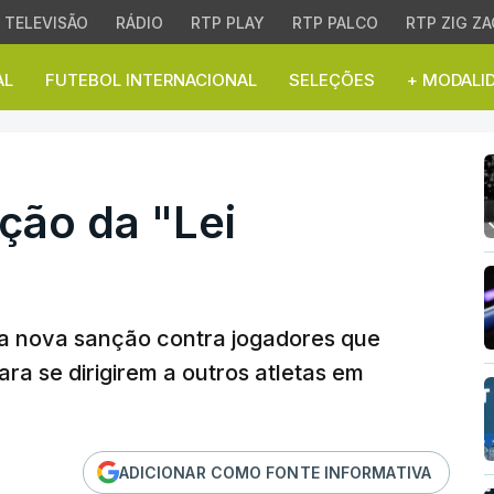
TELEVISÃO
RÁDIO
RTP PLAY
RTP PALCO
RTP ZIG ZA
AL
FUTEBOL INTERNACIONAL
SELEÇÕES
+ MODALI
o da "Lei Prestianni"
ação da "Lei
uma nova sanção contra jogadores que
a se dirigirem a outros atletas em
ADICIONAR COMO FONTE INFORMATIVA