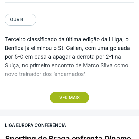
OUVIR
Terceiro classificado da última edição da I Liga, o
Benfica já eliminou o St. Gallen, com uma goleada
por 5-0 em casa a apagar a derrota por 2-1 na
Suíça, no primeiro encontro de Marco Silva como
novo treinador dos ‘encarnados’.
Pela frente, as ‘águias’ vão ter agora o vice-
VER MAIS
campeão escocês, que tem o português Cláudio
Braga como grande figura e que foi relegado das
fases preliminares da Liga dos Campeões, depois
LIGA EUROPA CONFERÊNCIA
de serem eliminados pelos austríacos do Sturm
Graz, com um agregado de 6-0.
Sporting de Braga enfrenta Dínamo