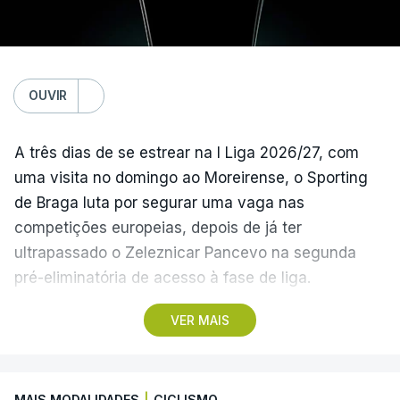
graças à conquista da Taça de Portugal.
(Com Lusa)
OUVIR
A três dias de se estrear na I Liga 2026/27, com
uma visita no domingo ao Moreirense, o Sporting
de Braga luta por segurar uma vaga nas
competições europeias, depois de já ter
ultrapassado o Zeleznicar Pancevo na segunda
pré-eliminatória de acesso à fase de liga.
VER MAIS
A inesperada vitória do Torreense na Taça de
Portugal ‘atirou’ o Benfica, terceiro na I Liga de
2025/26, para as eliminatórias da Liga Europa, e
MAIS MODALIDADES
|
CICLISMO