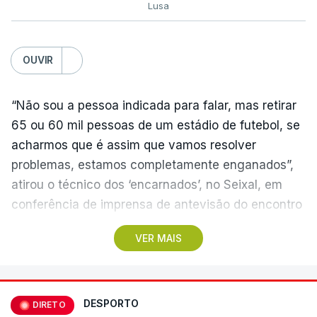
Lusa
OUVIR
“Não sou a pessoa indicada para falar, mas retirar
65 ou 60 mil pessoas de um estádio de futebol, se
acharmos que é assim que vamos resolver
problemas, estamos completamente enganados”,
atirou o técnico dos ‘encarnados’, no Seixal, em
conferência de imprensa de antevisão do encontro
com o Académico de Viseu.
VER MAIS
O Benfica recebe os beirões no domingo, em
partida da primeira jornada da I Liga portuguesa de
futebol com início previsto para as 20:30, no
DESPORTO
DIRETO