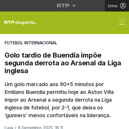
Entrar
Golo tardio de Buendí
FUTEBOL INTERNACIONAL
Golo tardio de Buendía impõe
segunda derrota ao Arsenal da Liga
inglesa
Um golo marcado aos 90+5 minutos por
Emiliano Buendía permitiu hoje ao Aston Villa
impor ao Arsenal a segunda derrota na Liga
inglesa de futebol, por 2-1, que deixa os
‘gunners’ menos confortáveis na liderança.
Lusa
/
6 Dezembro 2025, 16:11