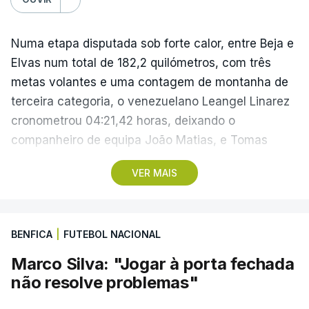
Numa etapa disputada sob forte calor, entre Beja e
Elvas num total de 182,2 quilómetros, com três
metas volantes e uma contagem de montanha de
terceira categoria, o venezuelano Leangel Linarez
cronometrou 04:21,42 horas, deixando o
companheiro de equipa João Matias, e Tomas
Contte, da Aviludo-Louletano-Loulé, nas segunda e
VER MAIS
terceira posições, respetivamente.
No domingo, a quarta etapa termina com a
BENFICA
|
FUTEBOL NACIONAL
primeira chegada em alto, à Torre na Serra da
Estrela, a 1.961 metros de altitude, que pode criar
Marco Silva: "Jogar à porta fechada
diferenças significativas na classificação geral,
não resolve problemas"
após um trajeto de 154,6 quilómetros, com início