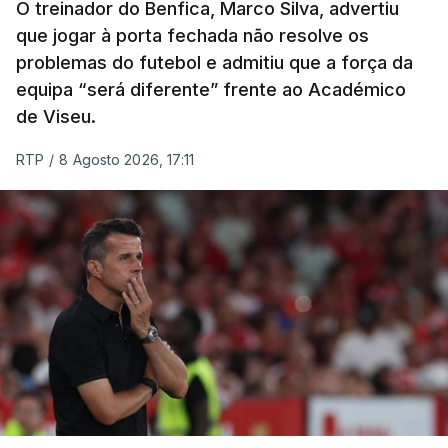
em Figueiró dos Vinhos, que inclui três contagens
O treinador do Benfica, Marco Silva, advertiu
de montanha de terceira categoria e uma de
que jogar à porta fechada não resolve os
problemas do futebol e admitiu que a força da
segunda antes da subida final, a única de
equipa “será diferente” frente ao Académico
categoria especial na prova.
de Viseu.
(Com Lusa)
RTP
/
8 Agosto 2026, 17:11