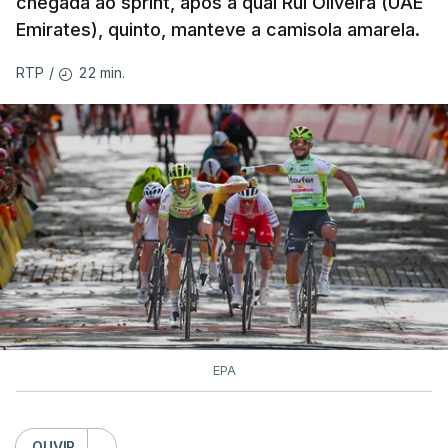
chegada ao sprint, após a qual Rui Oliveira (UAE
Emirates), quinto, manteve a camisola amarela.
22 min.
RTP
/
EPA
OUVIR