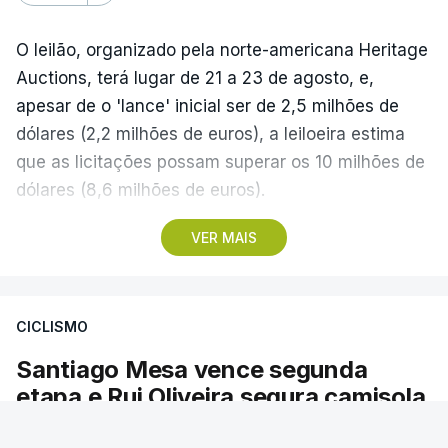
O leilão, organizado pela norte-americana Heritage
Auctions, terá lugar de 21 a 23 de agosto, e,
apesar de o 'lance' inicial ser de 2,5 milhões de
dólares (2,2 milhões de euros), a leiloeira estima
que as licitações possam superar os 10 milhões de
dólares (8,6 milhões de euros).
VER MAIS
A camisola utilizada pelo astro argentino durante
este jogo dos quartos de final do Mundial1986,
ganho por 2-1 pela sua seleção a 22 de junho de
CICLISMO
1986, na Cidade do México, foi vendida por um
valor recorde de 9,3 milhões de dólares (oito
Santiago Mesa vence segunda
milhões de euros) em 2022.
etapa e Rui Oliveira segura camisola
amarela
A bola já foi a leilão em 2022 e 2023, com as