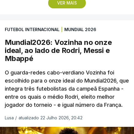
VER MAIS
remate de pé direito que colocou a bola no ângulo
da baliza de Emiliano Martínez, aos 12 minutos do
prolongamento, no duelo frente à Argentina (2-3).
FUTEBOL INTERNACIONAL
|
MUNDIAL 2026
“Foi simplesmente surreal”, disse à FIFA o jogador
Mundial2026: Vozinha no onze
dos turcos do Trabzonspor, recordando o momento
ideal, ao lado de Rodri, Messi e
que fez Cabo Verde sonhar alto na sua primeira
Mbappé
participação numa fase final de um Mundial.
O guarda-redes cabo-verdiano Vozinha foi
escolhido para o onze ideal do Mundial2026, que
O ex-lateral do Benfica considerou que o galardão
integra três futebolistas da campeã Espanha -
“é um enorme orgulho e um reconhecimento que
entre os quais o médio Rodri, eleito melhor
qualquer jogador gostaria de ter”.
jogador do torneio - e igual número da França.
“Fico muito feliz pelo carinho de todas as pessoas
Lusa
/
atualizado 22 Julho 2026, 20:42
que elegeram o meu golo como o melhor da
competição”, afirmou o futebolista, de 23 anos.