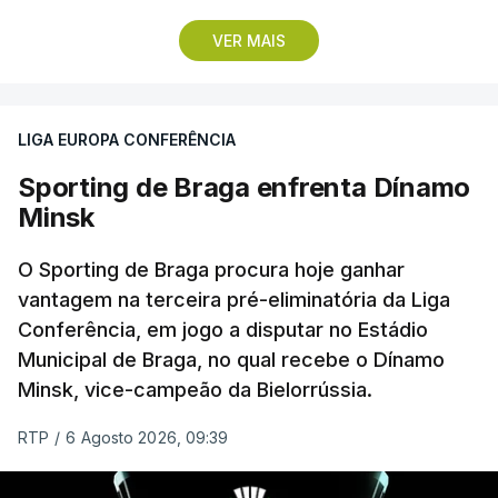
Pela frente, as ‘águias’ vão ter agora o vice-
VER MAIS
campeão escocês, que tem o português Cláudio
Braga como grande figura e que foi relegado das
fases preliminares da Liga dos Campeões, depois
LIGA EUROPA CONFERÊNCIA
de serem eliminados pelos austríacos do Sturm
Graz, com um agregado de 6-0.
Sporting de Braga enfrenta Dínamo
Minsk
Caso se qualifique, o Benfica vai encontrar outra
equipa relegada da ‘Champions’, o derrotado do
O Sporting de Braga procura hoje ganhar
encontro entre Aarhus, campeão dinamarquês, ou
vantagem na terceira pré-eliminatória da Liga
Conferência, em jogo a disputar no Estádio
o Sabah, campeão do Azerbaijão, sendo que, em
Municipal de Braga, no qual recebe o Dínamo
caso de afastamento, os 'encarnados' caem para o
Minsk, vice-campeão da Bielorrússia.
play-off da Liga Conferência, encontrando os
estónios do Paide ou os austríacos do Rapid Viena.
RTP
/
6 Agosto 2026, 09:39
O jogo no Estádio da Luz tem início às 20:00, com