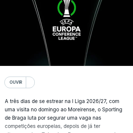
arbitragem do romeno Marian Barbu, enquanto a
segunda mão está marcada para 13 de agosto, em
Edimburgo.
Na fase de liga da Liga Europa já está o Torreense,
único representante português com entrada direta,
graças à conquista da Taça de Portugal.
(Com Lusa)
OUVIR
A três dias de se estrear na I Liga 2026/27, com
uma visita no domingo ao Moreirense, o Sporting
de Braga luta por segurar uma vaga nas
competições europeias, depois de já ter