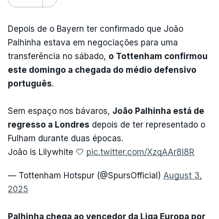
Depois de o Bayern ter confirmado que João
Palhinha estava em negociações para uma
transferência no sábado,
o Tottenham confirmou
este domingo a chegada do médio defensivo
português
.
Sem espaço nos bávaros,
João Palhinha está de
regresso a Londres
depois de ter representado o
Fulham durante duas épocas.
João is Lilywhite 🤍
pic.twitter.com/XzqAAr8I8R
— Tottenham Hotspur (@SpursOfficial)
August 3,
2025
Palhinha chega ao vencedor da Liga Europa por