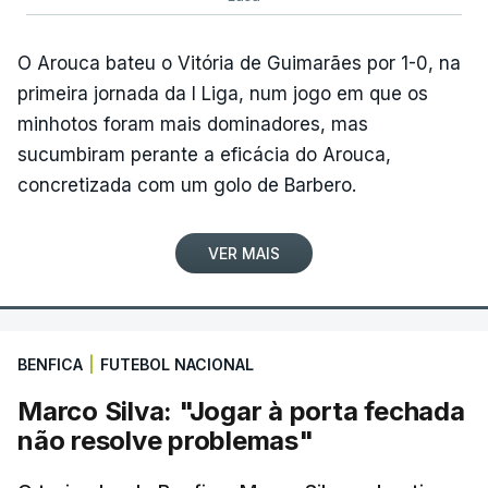
vitorioso na travessia alentejana entre Beja e Elvas,
de 182,2 quilómetros.
O Arouca bateu o Vitória de Guimarães por 1-0, na
primeira jornada da I Liga, num jogo em que os
“Ontem [sexta-feira] já queria ganhar, mas a vitória
minhotos foram mais dominadores, mas
na etapa chegou hoje. Estou muito feliz, a nível
sucumbiram perante a eficácia do Arouca,
pessoal e pela equipa. É uma vitória que
concretizada com um golo de Barbero.
estávamos à procura desde o início da temporada.
Por uma ou por outra coisa, tivemos 'má sorte' e
VER MAIS
não conseguimos ganhar”, realçou aos jornalistas o
corredor, um dia depois de completar 29 anos.
Com um palmarés que já incluía duas vitórias em
BENFICA
|
FUTEBOL NACIONAL
etapas da Volta, ambas conquistadas em 2023, o
Marco Silva: "Jogar à porta fechada
sprinter dera à Tavfer-Ovos Matinados-Mortágua a
não resolve problemas"
única vitória em duas épocas na Clássica de Viana
do Castelo, em 06 de abril de 2025, antes de novo