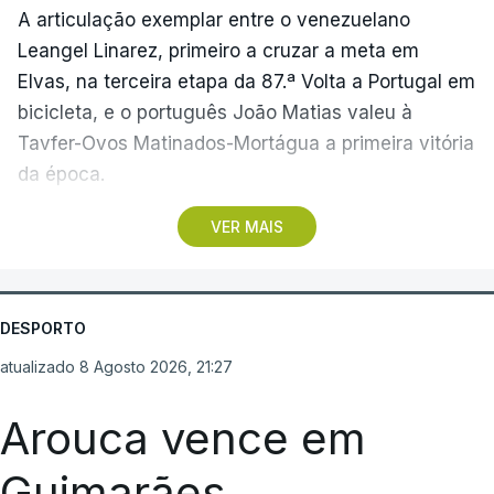
A articulação exemplar entre o venezuelano
Leangel Linarez, primeiro a cruzar a meta em
Elvas, na terceira etapa da 87.ª Volta a Portugal em
bicicleta, e o português João Matias valeu à
Tavfer-Ovos Matinados-Mortágua a primeira vitória
da época.
VER MAIS
Discreta nas chegadas ao Palácio Nacional de
Queluz, na quinta-feira, e a Albufeira, na sexta-
feira, a equipa dirigida por Gustavo Veloso
apresentou a sua melhor versão nos derradeiros
DESPORTO
metros da tirada mais longa da corrida, marcados
atualizado 8 Agosto 2026, 21:27
por uma aparatosa queda e por nova aparição do
camisola amarela, Rui Oliveira (UAE Emirates), no
Arouca vence em
sprint.
Guimarães