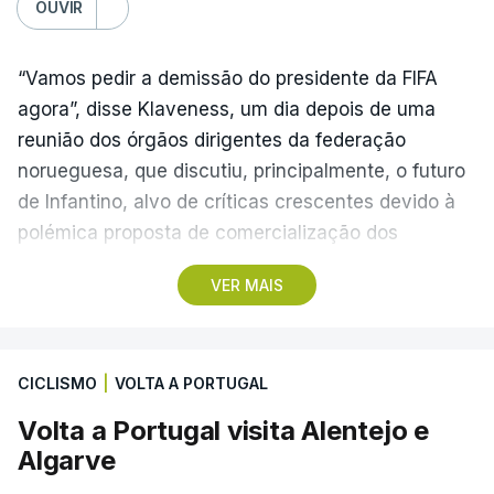
OUVIR
“Vamos pedir a demissão do presidente da FIFA
agora”, disse Klaveness, um dia depois de uma
reunião dos órgãos dirigentes da federação
norueguesa, que discutiu, principalmente, o futuro
de Infantino, alvo de críticas crescentes devido à
polémica proposta de comercialização dos
Mundiais.
VER MAIS
A presidente da NFF, conhecida crítica de Infantino,
considera que o ítalo-suíço “não possui a
CICLISMO
|
VOLTA A PORTUGAL
confiança institucional necessária para liderar a
FIFA de forma estável no período atual”,
Volta a Portugal visita Alentejo e
sublinhando que “não há retorno” para o
Algarve
presidente.