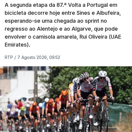
A segunda etapa da 87.ª Volta a Portugal em
Infantino, único candidato declarado às eleições de
bicicleta decorre hoje entre Sines e Albufeira,
esperando-se uma chegada ao sprint no
março do próximo ano, precisa de garantir a
regresso ao Alentejo e ao Algarve, que pode
maioria dos 211 votos das federações membros
envolver o camisola amarela, Rui Oliveira (UAE
para assegurar um novo mandato.
Emirates).
O dirigente ítalo-suíço enfrenta contestação global
RTP
/
7 Agosto 2026, 09:52
desde que o projeto de comercialização parcial dos
direitos da FIFA foi rejeitado por várias
confederações.
Na sexta-feira passada, depois de enorme
contestação das confederações, entre as quais a
UEFA, de inúmeros agentes do futebol e mesmo da
política, o organismo que tutela o futebol mundial,
abandonou o projeto da FIFA Forward Enterprise