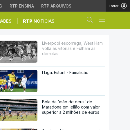
G
RTP ENSINA
RTP ARQUIVOS
Entrar
Abrir campo de
|
DADES
RTP
NOTÍCIAS
tórias e Fulham às derr
Liverpool escorrega, West Ham
volta às vitórias e Fulham às
derrotas
I Liga. Estoril - Famalicão
Bola da `mão de deus` de
Maradona em leilão com valor
superior a 2 milhões de euros