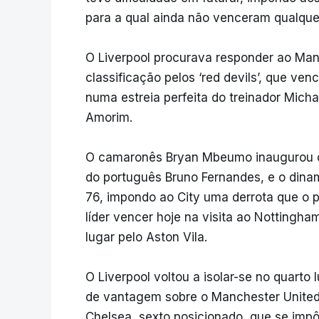
para a qual ainda não venceram qualque
O Liverpool procurava responder ao Manc
classificação pelos ‘red devils’, que ve
numa estreia perfeita do treinador Micha
Amorim.
O camaronês Bryan Mbeumo inaugurou o
do português Bruno Fernandes, e o din
76, impondo ao City uma derrota que o p
líder vencer hoje na visita ao Nottingha
lugar pelo Aston Vila.
O Liverpool voltou a isolar-se no quart
de vantagem sobre o Manchester United
Chelsea, sexto posicionado, que se impô