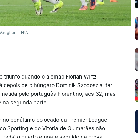
Vaughan - EPA
 triunfo quando o alemão Florian Wirtz
á depois de o húngaro Dominik Szoboszlai ter
etida pelo português Florentino, aos 32, mas
e na segunda parte.
lar no penúltimo colocado da Premier League,
do Sporting e do Vitória de Guimarães não
s ‘reds’ o quarto empate seguido na prova,