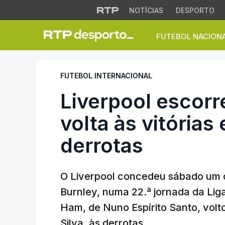
NOTÍCIAS
DESPORTO
FUTEBOL NACION
Liverpool escorreg
FUTEBOL INTERNACIONAL
Liverpool escor
volta às vitórias
derrotas
O Liverpool concedeu sábado um 
Burnley, numa 22.ª jornada da Lig
Ham, de Nuno Espírito Santo, volto
Silva, às derrotas.