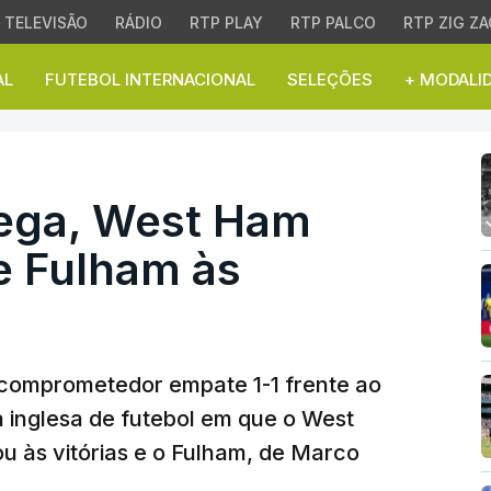
TELEVISÃO
RÁDIO
RTP PLAY
RTP PALCO
RTP ZIG ZA
AL
FUTEBOL INTERNACIONAL
SELEÇÕES
+ MODALI
a, West Ham volta às vi
rega, West Ham
 e Fulham às
comprometedor empate 1-1 frente ao
a inglesa de futebol em que o West
u às vitórias e o Fulham, de Marco