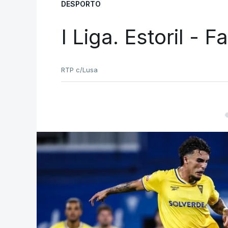
DESPORTO
I Liga. Estoril - 
RTP c/Lusa