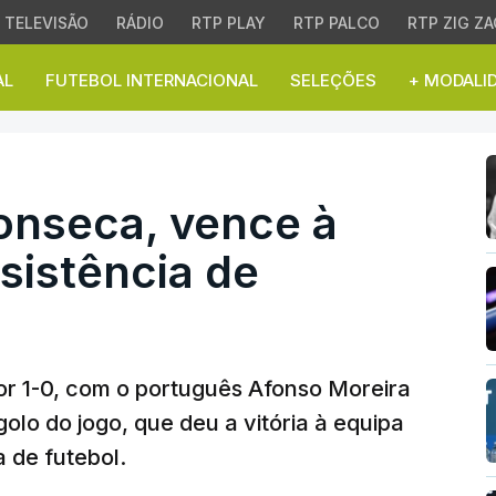
TELEVISÃO
RÁDIO
RTP PLAY
RTP PALCO
RTP ZIG ZA
AL
FUTEBOL INTERNACIONAL
SELEÇÕES
+ MODALI
nseca, vence à tangente
onseca, vence à
sistência de
or 1-0, com o português Afonso Moreira
golo do jogo, que deu a vitória à equipa
 de futebol.