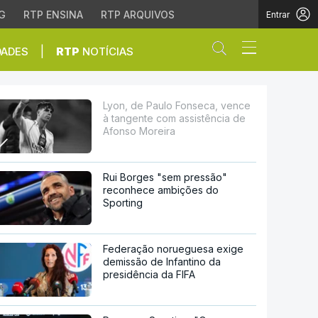
G
RTP ENSINA
RTP ARQUIVOS
Entrar
Abrir campo de
|
DADES
RTP
NOTÍCIAS
 com assistência de Af
Lyon, de Paulo Fonseca, vence
à tangente com assistência de
Afonso Moreira
Rui Borges "sem pressão"
reconhece ambições do
Sporting
Federação norueguesa exige
demissão de Infantino da
presidência da FIFA