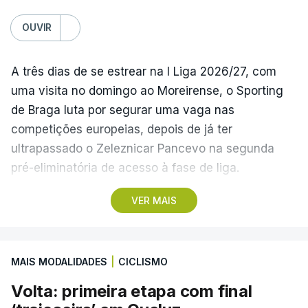
(Com Lusa)
OUVIR
A três dias de se estrear na I Liga 2026/27, com
uma visita no domingo ao Moreirense, o Sporting
de Braga luta por segurar uma vaga nas
competições europeias, depois de já ter
ultrapassado o Zeleznicar Pancevo na segunda
pré-eliminatória de acesso à fase de liga.
VER MAIS
A inesperada vitória do Torreense na Taça de
Portugal ‘atirou’ o Benfica, terceiro na I Liga de
2025/26, para as eliminatórias da Liga Europa, e
MAIS MODALIDADES
|
CICLISMO
relegou o Sporting de Braga, quarto, para a Liga
Conferência, competição que disputa pela primeira
Volta: primeira etapa com final
vez.