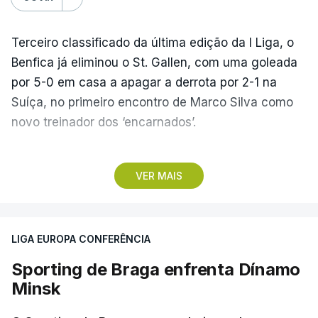
Terceiro classificado da última edição da I Liga, o
Benfica já eliminou o St. Gallen, com uma goleada
por 5-0 em casa a apagar a derrota por 2-1 na
Suíça, no primeiro encontro de Marco Silva como
novo treinador dos ‘encarnados’.
Pela frente, as ‘águias’ vão ter agora o vice-
VER MAIS
campeão escocês, que tem o português Cláudio
Braga como grande figura e que foi relegado das
fases preliminares da Liga dos Campeões, depois
LIGA EUROPA CONFERÊNCIA
de serem eliminados pelos austríacos do Sturm
Graz, com um agregado de 6-0.
Sporting de Braga enfrenta Dínamo
Minsk
Caso se qualifique, o Benfica vai encontrar outra