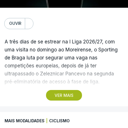
(Com Lusa)
OUVIR
A três dias de se estrear na I Liga 2026/27, com
uma visita no domingo ao Moreirense, o Sporting
de Braga luta por segurar uma vaga nas
competições europeias, depois de já ter
ultrapassado o Zeleznicar Pancevo na segunda
pré-eliminatória de acesso à fase de liga.
VER MAIS
A inesperada vitória do Torreense na Taça de
Portugal ‘atirou’ o Benfica, terceiro na I Liga de
2025/26, para as eliminatórias da Liga Europa, e
MAIS MODALIDADES
|
CICLISMO
relegou o Sporting de Braga, quarto, para a Liga