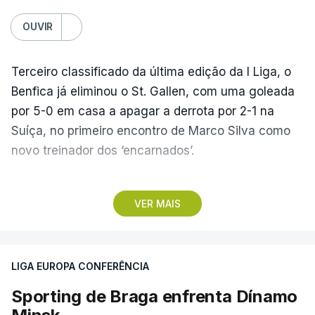
OUVIR
Terceiro classificado da última edição da I Liga, o
Benfica já eliminou o St. Gallen, com uma goleada
por 5-0 em casa a apagar a derrota por 2-1 na
Suíça, no primeiro encontro de Marco Silva como
novo treinador dos ‘encarnados’.
Pela frente, as ‘águias’ vão ter agora o vice-
VER MAIS
campeão escocês, que tem o português Cláudio
Braga como grande figura e que foi relegado das
fases preliminares da Liga dos Campeões, depois
LIGA EUROPA CONFERÊNCIA
de serem eliminados pelos austríacos do Sturm
Graz, com um agregado de 6-0.
Sporting de Braga enfrenta Dínamo