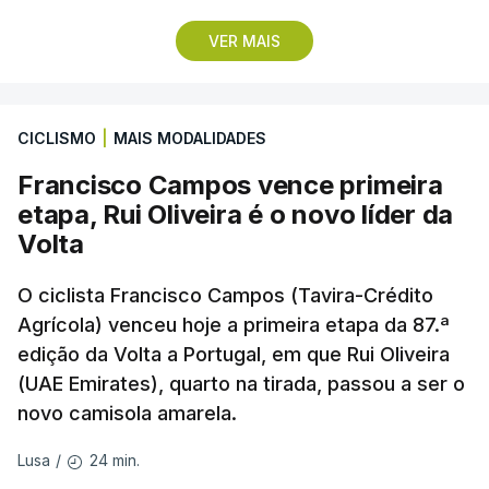
Pela frente, as ‘águias’ vão ter agora o vice-
VER MAIS
campeão escocês, que tem o português Cláudio
Braga como grande figura e que foi relegado das
fases preliminares da Liga dos Campeões, depois
CICLISMO
|
MAIS MODALIDADES
de serem eliminados pelos austríacos do Sturm
Graz, com um agregado de 6-0.
Francisco Campos vence primeira
etapa, Rui Oliveira é o novo líder da
Caso se qualifique, o Benfica vai encontrar outra
Volta
equipa relegada da ‘Champions’, o derrotado do
encontro entre Aarhus, campeão dinamarquês, ou
O ciclista Francisco Campos (Tavira-Crédito
Agrícola) venceu hoje a primeira etapa da 87.ª
o Sabah, campeão do Azerbaijão, sendo que, em
edição da Volta a Portugal, em que Rui Oliveira
caso de afastamento, os 'encarnados' caem para o
(UAE Emirates), quarto na tirada, passou a ser o
play-off da Liga Conferência, encontrando os
novo camisola amarela.
estónios do Paide ou os austríacos do Rapid Viena.
24 min.
Lusa
/
O jogo no Estádio da Luz tem início às 20:00, com