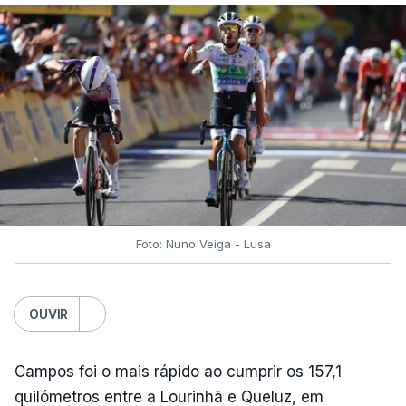
arbitragem do romeno Marian Barbu, enquanto a
segunda mão está marcada para 13 de agosto, em
Edimburgo.
Na fase de liga da Liga Europa já está o Torreense,
único representante português com entrada direta,
graças à conquista da Taça de Portugal.
(Com Lusa)
Foto: Nuno Veiga - Lusa
OUVIR
Campos foi o mais rápido ao cumprir os 157,1
quilómetros entre a Lourinhã e Queluz, em