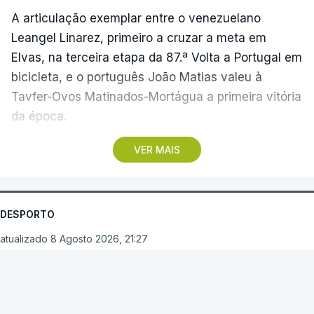
A articulação exemplar entre o venezuelano
Leangel Linarez, primeiro a cruzar a meta em
Elvas, na terceira etapa da 87.ª Volta a Portugal em
bicicleta, e o português João Matias valeu à
Tavfer-Ovos Matinados-Mortágua a primeira vitória
da época.
VER MAIS
Discreta nas chegadas ao Palácio Nacional de
Queluz, na quinta-feira, e a Albufeira, na sexta-
feira, a equipa dirigida por Gustavo Veloso
apresentou a sua melhor versão nos derradeiros
DESPORTO
metros da tirada mais longa da corrida, marcados
atualizado 8 Agosto 2026, 21:27
por uma aparatosa queda e por nova aparição do
camisola amarela, Rui Oliveira (UAE Emirates), no
Arouca vence em
sprint.