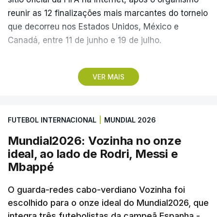
reunir as 12 finalizações mais marcantes do torneio
que decorreu nos Estados Unidos, México e
Canadá, entre 11 de junho e 19 de julho.
Lopes Cabral conquistou o prémio graças ao
VER MAIS
remate de pé direito que colocou a bola no ângulo
da baliza de Emiliano Martínez, aos 12 minutos do
prolongamento, no duelo frente à Argentina (2-3).
FUTEBOL INTERNACIONAL
|
MUNDIAL 2026
“Foi simplesmente surreal”, disse à FIFA o jogador
Mundial2026: Vozinha no onze
dos turcos do Trabzonspor, recordando o momento
ideal, ao lado de Rodri, Messi e
que fez Cabo Verde sonhar alto na sua primeira
Mbappé
participação numa fase final de um Mundial.
O guarda-redes cabo-verdiano Vozinha foi
escolhido para o onze ideal do Mundial2026, que
O ex-lateral do Benfica considerou que o galardão
integra três futebolistas da campeã Espanha -
“é um enorme orgulho e um reconhecimento que