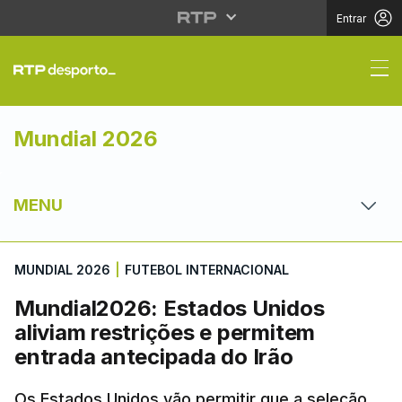
Entrar
Mundial2026: Estados 
Mundial 2026
MENU
MUNDIAL 2026
|
FUTEBOL INTERNACIONAL
Mundial2026: Estados Unidos
aliviam restrições e permitem
entrada antecipada do Irão
Os Estados Unidos vão permitir que a seleção