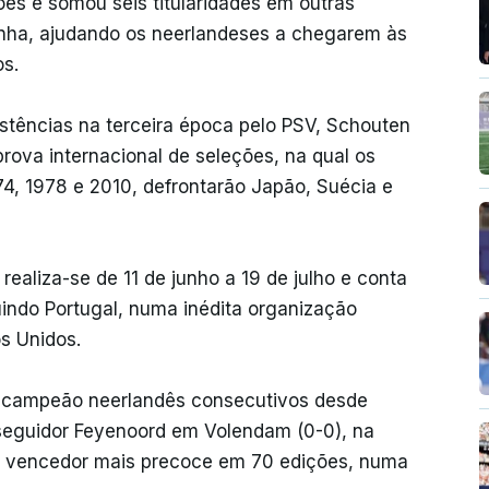
ões e somou seis titularidades em outras
anha, ajudando os neerlandeses a chegarem às
os.
stências na terceira época pelo PSV, Schouten
prova internacional de seleções, na qual os
74, 1978 e 2010, defrontarão Japão, Suécia e
aliza-se de 11 de junho a 19 de julho e conta
uindo Portugal, numa inédita organização
os Unidos.
de campeão neerlandês consecutivos desde
seguidor Feyenoord em Volendam (0-0), na
e o vencedor mais precoce em 70 edições, numa