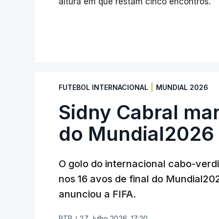
altura em que restam cinco encontros.
|
FUTEBOL INTERNACIONAL
MUNDIAL 2026
Sidny Cabral ma
do Mundial2026
O golo do internacional cabo-verd
nos 16 avos de final do Mundial202
anunciou a FIFA.
RTP
/
27 Julho 2026, 17:20