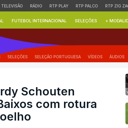
TELEVISÃO
RÁDIO
RTP PLAY
RTP PALCO
RTP ZIG ZA
AL
FUTEBOL INTERNACIONAL
SELEÇÕES
+ MODALI
y Schouten desfalca Paí
S
SELEÇÕES
SELEÇÃO PORTUGUESA
VÍDEOS
ÁUDIOS
rdy Schouten
Baixos com rotura
joelho