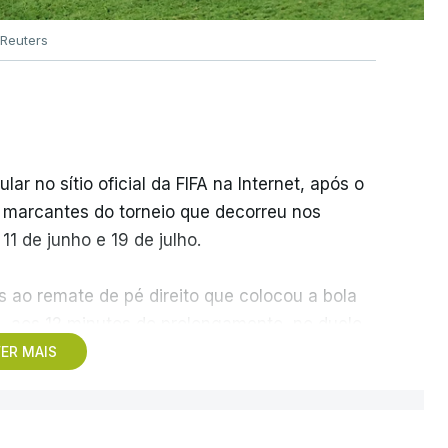
Reuters
r no sítio oficial da FIFA na Internet, após o
s marcantes do torneio que decorreu nos
1 de junho e 19 de julho.
 ao remate de pé direito que colocou a bola
z, aos 12 minutos do prolongamento, no duelo
ER MAIS
 o jogador dos turcos do Trabzonspor,
e sonhar alto na sua primeira participação