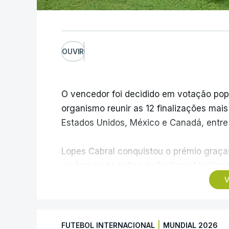
OUVIR
O vencedor foi decidido em votação popula
organismo reunir as 12 finalizações mai
Estados Unidos, México e Canadá, entre 1
Lopes Cabral conquistou o prémio graças
no ângulo da baliza de Emiliano Martíne
frente à Argentina (2-3).
V
“Foi simplesmente surreal”, disse à FIFA
recordando o momento que fez Cabo Verd
|
FUTEBOL INTERNACIONAL
MUNDIAL 2026