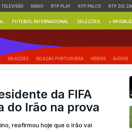
TELEVISÃO
RÁDIO
RTP PLAY
RTP PALCO
RTP ZIG ZA
AL
FUTEBOL INTERNACIONAL
SELEÇÕES
+ MODALI
dente da FIFA garante 
S
SELEÇÕES
SELEÇÃO PORTUGUESA
VÍDEOS
ÁUDIOS
esidente da FIFA
 do Irão na prova
ino, reafirmou hoje que o Irão vai