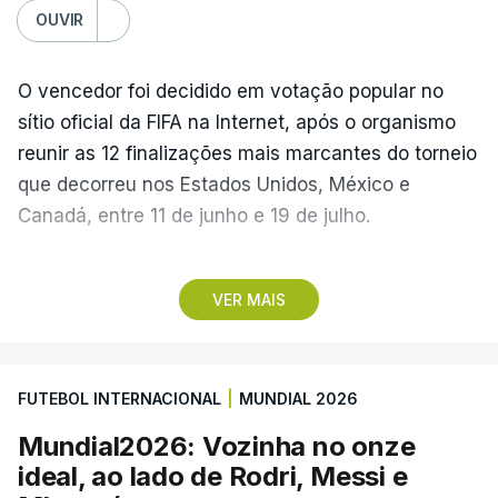
OUVIR
O vencedor foi decidido em votação popular no
sítio oficial da FIFA na Internet, após o organismo
reunir as 12 finalizações mais marcantes do torneio
que decorreu nos Estados Unidos, México e
Canadá, entre 11 de junho e 19 de julho.
Lopes Cabral conquistou o prémio graças ao
VER MAIS
remate de pé direito que colocou a bola no ângulo
da baliza de Emiliano Martínez, aos 12 minutos do
prolongamento, no duelo frente à Argentina (2-3).
FUTEBOL INTERNACIONAL
|
MUNDIAL 2026
“Foi simplesmente surreal”, disse à FIFA o jogador
Mundial2026: Vozinha no onze
dos turcos do Trabzonspor, recordando o momento
ideal, ao lado de Rodri, Messi e
que fez Cabo Verde sonhar alto na sua primeira