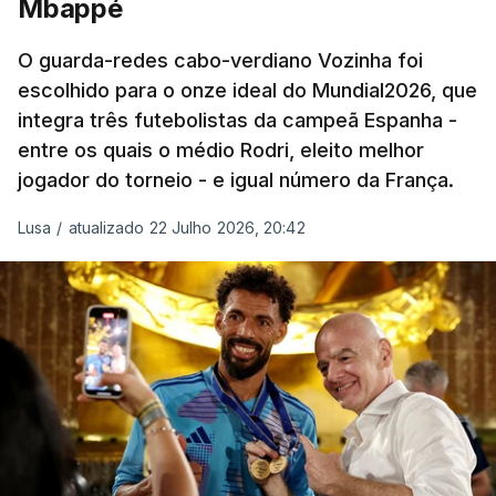
Mbappé
participação numa fase final de um Mundial.
O guarda-redes cabo-verdiano Vozinha foi
escolhido para o onze ideal do Mundial2026, que
O ex-lateral do Benfica considerou que o galardão
integra três futebolistas da campeã Espanha -
“é um enorme orgulho e um reconhecimento que
entre os quais o médio Rodri, eleito melhor
qualquer jogador gostaria de ter”.
jogador do torneio - e igual número da França.
“Fico muito feliz pelo carinho de todas as pessoas
Lusa
/
atualizado 22 Julho 2026, 20:42
que elegeram o meu golo como o melhor da
competição”, afirmou o futebolista, de 23 anos.
À FIFA, o internacional cabo-verdiano, que nasceu
em Roterdão (Países Baixos), garantiu que o lance
não foi obra do acaso.
“Foi a segunda vez que marquei um golo daqueles.
(…) Não foi algo completamente novo para mim.