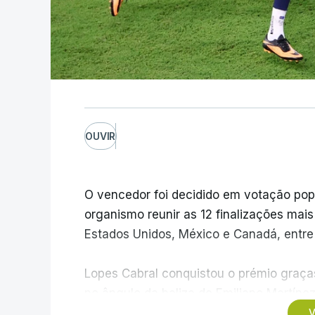
OUVIR
O vencedor foi decidido em votação popula
organismo reunir as 12 finalizações mai
Estados Unidos, México e Canadá, entre 1
Lopes Cabral conquistou o prémio graças
no ângulo da baliza de Emiliano Martíne
frente à Argentina (2-3).
V