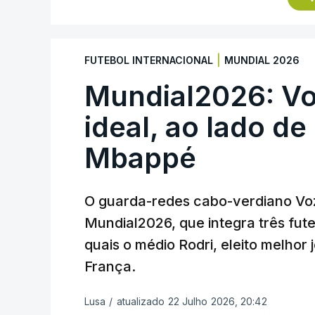
“Foi simplesmente surreal”, disse à FIFA
recordando o momento que fez Cabo Verd
|
FUTEBOL INTERNACIONAL
MUNDIAL 2026
numa fase final de um Mundial.
Mundial2026: Vo
O ex-lateral do Benfica considerou que
ideal, ao lado de
reconhecimento que qualquer jogador gos
Mbappé
“Fico muito feliz pelo carinho de todas
melhor da competição”, afirmou o futebol
O guarda-redes cabo-verdiano Vozi
Mundial2026, que integra três fut
À FIFA, o internacional cabo-verdiano, 
quais o médio Rodri, eleito melhor 
garantiu que o lance não foi obra do aca
França.
“Foi a segunda vez que marquei um golo
Lusa
/
atualizado 22 Julho 2026, 20:42
novo para mim. Mas marcar um golo da