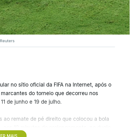
Reuters
r no sítio oficial da FIFA na Internet, após o
s marcantes do torneio que decorreu nos
1 de junho e 19 de julho.
 ao remate de pé direito que colocou a bola
z, aos 12 minutos do prolongamento, no duelo
ER MAIS