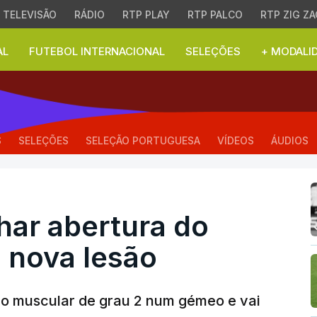
TELEVISÃO
RÁDIO
RTP PLAY
RTP PALCO
RTP ZIG ZA
AL
FUTEBOL INTERNACIONAL
SELEÇÕES
+ MODALI
r abertura do Mundial d
S
SELEÇÕES
SELEÇÃO PORTUGUESA
VÍDEOS
ÁUDIOS
har abertura do
 nova lesão
 muscular de grau 2 num gémeo e vai