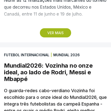
reunir as 12 finalizações mais marcantes do torneio
que decorreu nos Estados Unidos, México e
Canadá, entre 11 de junho e 19 de julho.
Lopes Cabral conquistou o prémio graças ao
VER MAIS
remate de pé direito que colocou a bola no ângulo
da baliza de Emiliano Martínez, aos 12 minutos do
prolongamento, no duelo frente à Argentina (2-3).
FUTEBOL INTERNACIONAL
|
MUNDIAL 2026
“Foi simplesmente surreal”, disse à FIFA o jogador
Mundial2026: Vozinha no onze
dos turcos do Trabzonspor, recordando o momento
ideal, ao lado de Rodri, Messi e
que fez Cabo Verde sonhar alto na sua primeira
Mbappé
participação numa fase final de um Mundial.
O guarda-redes cabo-verdiano Vozinha foi
escolhido para o onze ideal do Mundial2026, que
O ex-lateral do Benfica considerou que o galardão
integra três futebolistas da campeã Espanha -
“é um enorme orgulho e um reconhecimento que
entre os quais o médio Rodri, eleito melhor