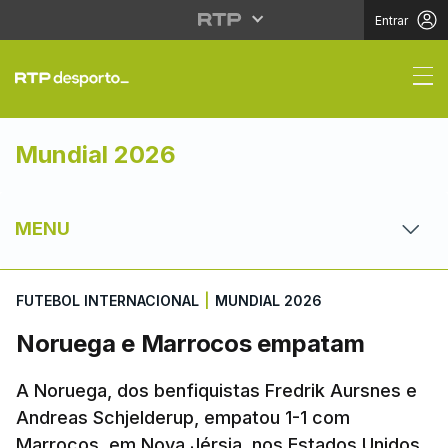
Entrar
Noruega e Marrocos 
Mundial 2026
MENU
FUTEBOL INTERNACIONAL
|
MUNDIAL 2026
Noruega e Marrocos empatam
A Noruega, dos benfiquistas Fredrik Aursnes e
Andreas Schjelderup, empatou 1-1 com
Marrocos, em Nova Jérsia, nos Estados Unidos,