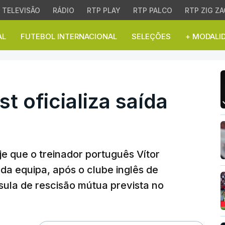
TELEVISÃO
RÁDIO
RTP PLAY
RTP PALCO
RTP ZIG ZA
AL
FUTEBOL INTERNACIONAL
SELEÇÕES
+ MODALI
ficializa saída de Vítor
t oficializa saída
e que o treinador português Vítor
da equipa, após o clube inglês de
usula de rescisão mútua prevista no