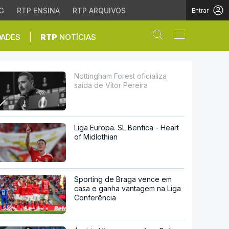
G
RTP ENSINA
RTP ARQUIVOS
Entrar
Abrir campo de
|
DADES
RTP
NOTÍCIAS
 Pereira
Nottingham Forest oficializa
saída de Vítor Pereira
Liga Europa. SL Benfica - Heart
of Midlothian
Sporting de Braga vence em
casa e ganha vantagem na Liga
Conferência