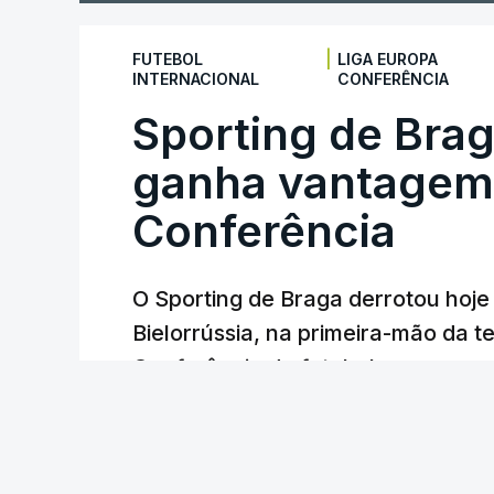
|
FUTEBOL
LIGA EUROPA
INTERNACIONAL
CONFERÊNCIA
Sporting de Bra
ganha vantagem 
Conferência
O Sporting de Braga derrotou hoj
Bielorrússia, na primeira-mão da te
Conferência de futebol, com um gol
Lusa
/
6 Agosto 2026, 22:03