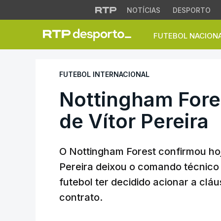
NOTÍCIAS
DESPORTO
FUTEBOL NACION
Nottingham Forest o
FUTEBOL INTERNACIONAL
Nottingham Fores
de Vítor Pereira
O Nottingham Forest confirmou hoj
Pereira deixou o comando técnico 
futebol ter decidido acionar a clá
contrato.