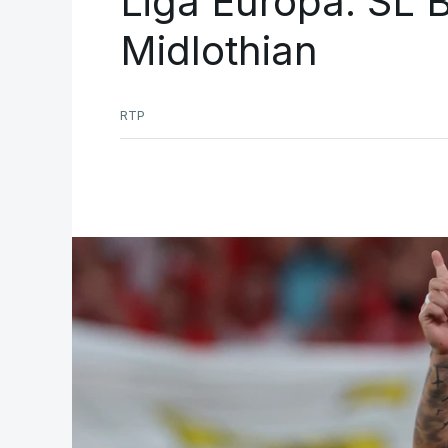
Liga Europa. SL B
Midlothian
RTP